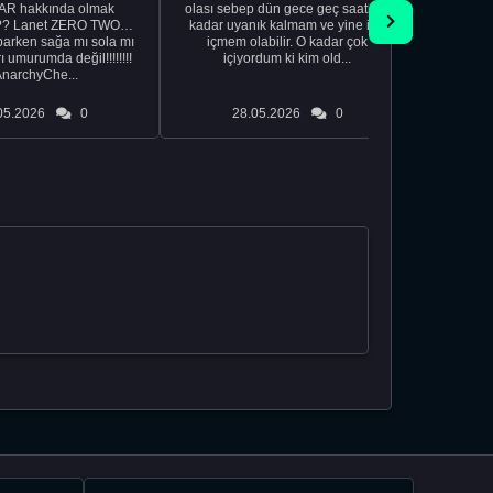
R hakkında olmak
olası sebep dün gece geç saatlere
acıyorum 
?? Lanet ZERO TWO
kadar uyanık kalmam ve yine içki
bile 
rken sağa mı sola mı
içmem olabilir. O kadar çok
temi
ı umurumda değil!!!!!!!!
içiyordum ki kim old...
düşünc
AnarchyChe...
05.2026
0
28.05.2026
0