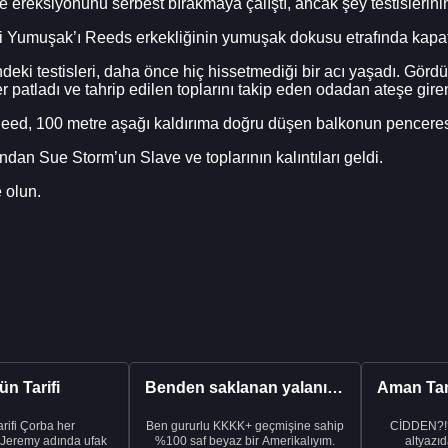
 ve ereksiyonunu serbest bırakmaya çalıştı, ancak şey testislerin
di Yumuşak’ı Reeds erkekliğinin yumuşak dokusu etrafında kapat
ki testisleri, daha önce hiç hissetmediği bir acı yaşadı. Görd
er patladı ve tahrip edilen toplarını takip eden odadan ateşe gi
i. Reed, 100 metre aşağı kaldırıma doğru düşen balkonun pencer
dından Sue Storm’un Slave ve toplarının kalıntıları geldi.
 olun.
n Tarifi
Benden saklanan yalanı ortaya çıkardıktan sonra eşimden...
rba her
Ben gururlu KKKK+ geçmişine sahip
CİDDEN?!
 Jeremy adında ufak
%100 saf beyaz bir Amerikalıyım.
altyazıd