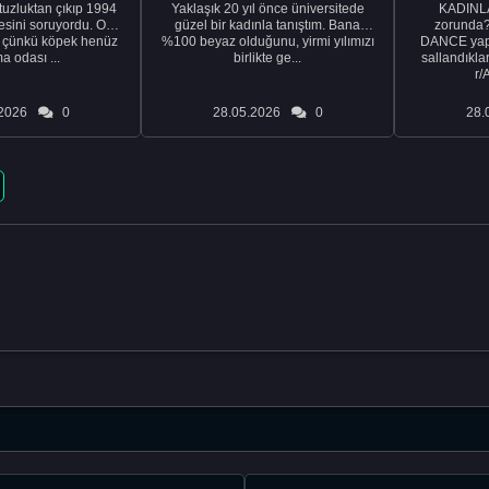
tuzluktan çıkıp 1994
Yaklaşık 20 yıl önce üniversitede
KADINLA
fresini soruyordu. Ona
güzel bir kadınla tanıştım. Bana
zorunda
k çünkü köpek henüz
%100 beyaz olduğunu, yirmi yılımızı
DANCE yapa
a odası ...
birlikte ge...
sallandıklar
r/
2026
0
28.05.2026
0
28.