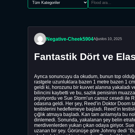
Negative-Cheek5904
Ağustos 10, 2025
Fantastik Dört ve Elas
Ayrıca sonuncuyu da okudum, bunun top olduğ
rastgele uzunluklara bazen 1 metre bazen 1 cm 
geldi ki, horozunu bir kuvvet alanına yakaladı 
bilincini kaybetti ve bu, sazlık penisinin muaz
pişiriyordu ve Sue Storm’un cansız cesedi ile 
odasına geldi. Her şey, Reed’in Doktor Doom tar
testislerini hedeflemeye başladı. Reed’in testi
çığlık atmaya başladı. Kan tam anlamıyla bu no
dinlemedi. Sonunda, yakalanan şey belin etrafı
merdivenlerden yukarı çıkan odaya giriyor. Sue
uzanan bir şey. Görünüşe göre Johnny dedi "B