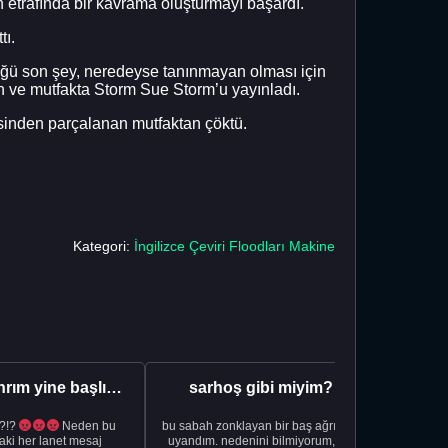
in etrafında bir kavrama oluşturmayı başardı.
tı.
üğü son şey, neredeyse tanınmayan olması için
ren ve mutfakta Storm Sue Storm’u yayınladı.
esinden parçalanan mutfaktan çöktü.
Kategori:
İngilizce Çeviri Floodları Makine
Aman Tanrım yine başlıyoruz..
sarhoş gibi miyim?
?!?
Neden bu
bu sabah zonklayan bir baş ağrısıyla
NSFW sana
aki her lanet mesaj
uyandım. nedenini bilmiyorum, tek
görmek istemi