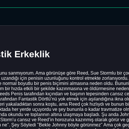
tik Erkeklik
unu sanmıyorum. Ama görünüşe göre Reed, Sue Stormlu bir çoc
uzandığı için penisin uzunluğunu kontrol etmekte zorlanıyordu.
ve normal boyutlu bir penis biçimini almasına neden oldu. Bununl
zam bir hızda etkili bir şekilde kazınmasına ve öldürmesine nede
Reeds Penis tarafından kıçından ve başının tepesinden cansız ce
afından Fantastik Dörtlü’nü yok etmek için aşılandığına ikna olm
sleri yakaladıktan sonra koştu, ama Reed çok hızlıydı ve bunun 
ktada her yerde uçuyordu ve şey bununla o kadar travmatize olm
nda okundu ve toplarının altına ulaşmaya başladı. Şu anda John
 Storm’u cansız ve Reed’in horozuna kazınmış olarak görür ve gö
u ne". Şey Söyledi "Bekle Johnny böyle görünmez" Ama çok geç