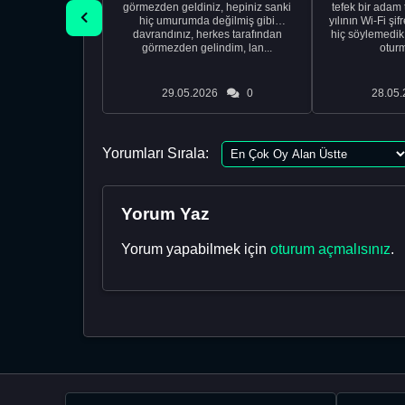
görmezden geldiniz, hepiniz sanki
tefek bir adam 
hiç umurumda değilmiş gibi
yılının Wi-Fi şi
davrandınız, herkes tarafından
hiç söylemedi
görmezden gelindim, lan...
oturm
29.05.2026
0
28.05.
Yorumları Sırala:
Yorum Yaz
Yorum yapabilmek için
oturum açmalısınız
.