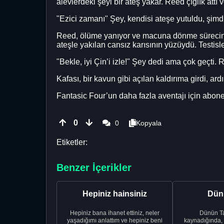
alevlerdeki şeyi bir ateş yakar. Reed çığlık attı
"Ezici zamanı" Şey, kendisi ateşe yutuldu, şim
Reed, ölüme yanıyor ve macuna dönme sürecinde
ateşle yakılan cansız karısının yüzüydü. Testisl
"Bekle, iyi Çin’i izle!" Şey dedi ama çok geçt
Kafası, bir kavun gibi açılan kaldırıma girdi, ar
Fantasic Four’un daha fazla aventajı için abone
0
0
Kopyala
Etiketler:
Benzer İçerikler
Hepiniz hainsiniz
Dünü
Hepiniz bana ihanet ettiniz, neler
Dünün Tarifi Ço
yaşadığımı anlattım ve hepiniz beni
kaynadığında,