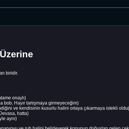
 Üzerine
 biridir.
atame onaylı)
kısa bob. Hayır tartışmaya girmeyeceğim)
ndiğini ve kendisinin kusurlu halini ortaya çıkarmaya istekli old
 Devasa, hatta)
iyle aynı)
oyu ve ruh halini belirleyerek konunun doğuştan gelen çekicil