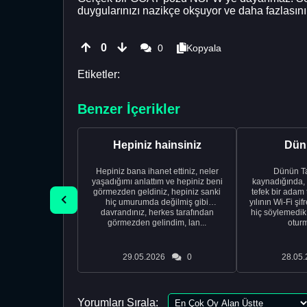
duygularınızı nazikçe okşuyor ve daha fazlasını 
0
0
Kopyala
Etiketler:
Benzer İçerikler
Hepiniz hainsiniz
Dünü
Hepiniz bana ihanet ettiniz, neler
Dünün Tarifi Ço
yaşadığımı anlattım ve hepiniz beni
kaynadığında,
görmezden geldiniz, hepiniz sanki
tefek bir adam 
hiç umurumda değilmiş gibi
yılının Wi-Fi şi
davrandınız, herkes tarafından
hiç söylemedi
görmezden gelindim, lan...
oturm
29.05.2026
0
28.05.
Yorumları Sırala: