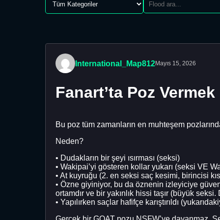
International_Map812
Mayıs 15, 2026
Fanart’ta Poz Vermek
Bu poz tüm zamanların en muhteşem pozlarından
Neden?
• ⁠Dudakların bir şeyi ısırması (seksi)
• ⁠Wakipai’yi gösteren kollar yukarı (seksi VE W
• ⁠At kuyruğu (2. en seksi saç kesimi, birincisi 
• ⁠Özne giyiniyor, bu da öznenin izleyiciye güve
ortamdır ve bir yakınlık hissi taşır (büyük seksi.
• ⁠Yapılırken saçlar hafifçe karıştırıldı (yukarıdak
Gerçek bir GOAT pozu NSFW’ye dayanmaz. Senary