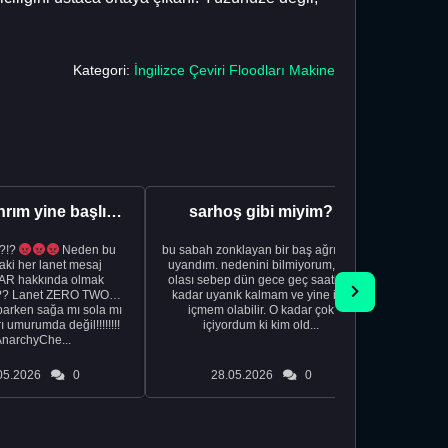
Kategori:
İngilizce Çeviri Floodları Makine
Aman Tanrım yine başlıyoruz..
sarhoş gibi miyim?
?!?
Neden bu
bu sabah zonklayan bir baş ağrısıyla
NSFW sana
aki her lanet mesaj
uyandım. nedenini bilmiyorum, tek
görmek istemi
R hakkında olmak
olası sebep dün gece geç saatlere
acıyorum 
?? Lanet ZERO TWO
kadar uyanık kalmam ve yine içki
bile 
rken sağa mı sola mı
içmem olabilir. O kadar çok
temi
ı umurumda değil!!!!!!!!
içiyordum ki kim old...
düşünc
AnarchyChe...
05.2026
0
28.05.2026
0