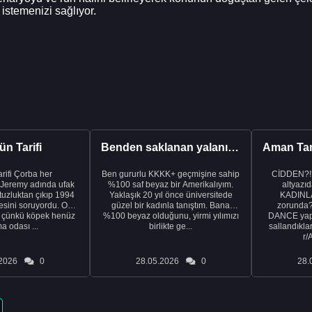
istemenizi sağlıyor.
n Tarifi
Benden saklanan yalanı ortaya çıkardıktan sonra eşimden...
rba her
Ben gururlu KKKK+ geçmişine sahip
CİDDEN?!
 Jeremy adında ufak
%100 saf beyaz bir Amerikalıyım.
altyazıd
tuzluktan çıkıp 1994
Yaklaşık 20 yıl önce üniversitede
KADINLA
fresini soruyordu. Ona
güzel bir kadınla tanıştım. Bana
zorunda
k çünkü köpek henüz
%100 beyaz olduğunu, yirmi yılımızı
DANCE yapa
a odası ...
birlikte ge...
sallandıklar
r/
2026
0
28.05.2026
0
28.