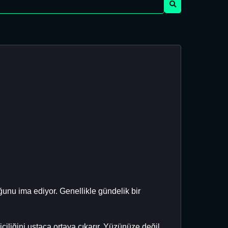
uğunu ima ediyor. Genellikle gündelik bir
iğini ustaca ortaya çıkarır. Yüzünüze değil,