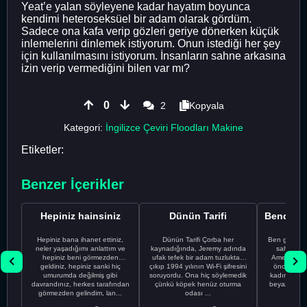
Yeat’e yalan söyleyene kadar hayatım boyunca
kendimi heteroseksüel bir adam olarak gördüm.
Sadece ona kafa verip gözleri geriye dönerken küçük
inlemelerini dinlemek istiyorum. Onun istediği her şey
için kullanılmasını istiyorum. İnsanların sahne arkasına
izin verip vermediğini bilen var mı?
0
2
Kopyala
Kategori:
İngilizce Çeviri Floodları Makine
Etiketler:
Benzer İçerikler
Hepiniz hainsiniz
Dünün Tarifi
Hepiniz bana ihanet ettiniz,
Dünün Tarifi Çorba her
Ben gururl
neler yaşadığımı anlattım ve
kaynadığında, Jeremy adında
sahip %10
hepiniz beni görmezden
ufak tefek bir adam tuzluktan
Amerikalıyı
geldiniz, hepiniz sanki hiç
çıkıp 1994 yılının Wi-Fi şifresini
önce ünive
umurumda değilmiş gibi
soruyordu. Ona hiç söylemedik
kadınla ta
davrandınız, herkes tarafından
çünkü köpek henüz oturma
beyaz olduğu
görmezden gelindim, lan...
odası ...
bir