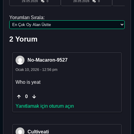
29.05.2026
0
28.05.2026
0
28.05
Yorumları Sırala:
2 Yorum
No-Macaron-9527
Ocak 10, 2026 - 12:56 pm
Who is yeat
0
Yanıtlamak için oturum açın
Cultiveati