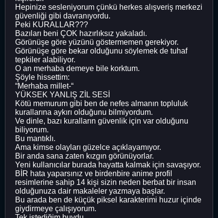
Hepinize sesleniyorum çünkü herkes alışveriş merkezi
güvenliği gibi davranıyordu.
Peki KURALLAR???
Bazıları beni ÇOK hazırlıksız yakaladı.
Görünüşe göre yüzünü göstermemen gerekiyor.
Görünüşe göre bekar olduğunu söylemek de tuhaf
tepkiler alabiliyor.
O an merhaba demeye bile korktum.
Şöyle hissettim:
“Merhaba millet-“
YÜKSEK YANLIŞ ZİL SESİ
Kötü memurum gibi ben de nefes almanın topluluk
kurallarına aykırı olduğunu bilmiyordum.
Ve dinle, bazı kuralların güvenlik için var olduğunu
biliyorum.
Bu mantıklı.
Ama kimse olayları güzelce açıklayamıyor.
Bir anda sana zaten kızgın görünüyorlar.
Yeni kullanıcılar burada hayatta kalmak için savaşıyor.
BİR hata yaparsınız ve birdenbire anime profil
resimlerine sahip 14 kişi sizin neden berbat bir insan
olduğunuza dair makaleler yazmaya başlar.
Bu arada ben de küçük piksel karakterimi huzur içinde
giydirmeye çalışıyorum.
Tek istediğim buydu.