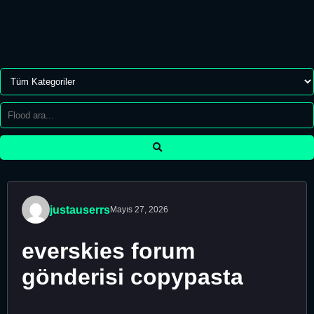
justauserrs
Mayıs 27, 2026
everskies forum
gönderisi copypasta