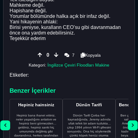
Mahkeme değil.
Hapishane değil.
Yorumlar bölümünde halka açık bir infaz değil.
Yani hikayenin ahlaki:
Birisi yeniyse, kuralların CEO’su gibi davranmadan
önce ona yardım edebilirsiniz.
Teşekkür ederim
0
7
Kopyala
Kategori:
İngilizce Çeviri Floodları Makine
Etiketler:
Benzer İçerikler
Hepiniz hainsiniz
Dünün Tarifi
Hepiniz bana ihanet ettiniz,
Dünün Tarifi Çorba her
Ben gururl
neler yaşadığımı anlattım ve
kaynadığında, Jeremy adında
sahip %10
hepiniz beni görmezden
ufak tefek bir adam tuzluktan
Amerikalıyı
geldiniz, hepiniz sanki hiç
çıkıp 1994 yılının Wi-Fi şifresini
önce ünive
umurumda değilmiş gibi
soruyordu. Ona hiç söylemedik
kadınla ta
davrandınız, herkes tarafından
çünkü köpek henüz oturma
beyaz olduğu