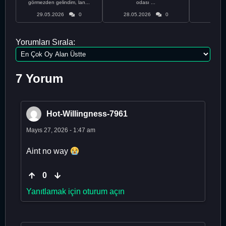
görmezden gelindim, lan...
odası ...
bir
29.05.2026
0
28.05.2026
0
28.05
Yorumları Sırala:
7 Yorum
Hot-Willingness-7961
Mayıs 27, 2026 - 1:47 am
Aint no way
0
Yanıtlamak için oturum açın