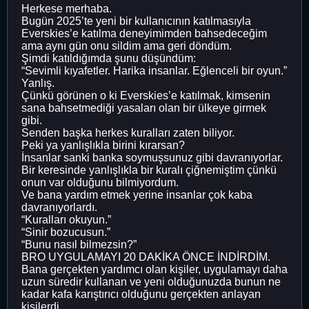
Herkese merhaba.
Bugün 2025’te yeni bir kullanıcının katılmasıyla
Everskies’e katılma deneyimimden bahsedeceğim
ama aynı gün onu sildim ama geri döndüm.
Şimdi katıldığımda şunu düşündüm:
“Sevimli kıyafetler. Harika insanlar. Eğlenceli bir oyun.”
Yanlış.
Çünkü görünen o ki Everskies’e katılmak, kimsenin
sana bahsetmediği yasaları olan bir ülkeye girmek
gibi.
Senden başka herkes kuralları zaten biliyor.
Peki ya yanlışlıkla birini kırarsan?
İnsanlar sanki banka soymuşsunuz gibi davranıyorlar.
Bir keresinde yanlışlıkla bir kuralı çiğnemiştim çünkü
onun var olduğunu bilmiyordum.
Ve bana yardım etmek yerine insanlar çok kaba
davranıyorlardı.
“Kuralları okuyun.”
“Sinir bozucusun.”
“Bunu nasıl bilmezsin?”
BRO UYGULAMAYI 20 DAKİKA ÖNCE İNDİRDİM.
Bana gerçekten yardımcı olan kişiler, uygulamayı daha
uzun süredir kullanan ve yeni olduğunuzda bunun ne
kadar kafa karıştırıcı olduğunu gerçekten anlayan
kişilerdi.