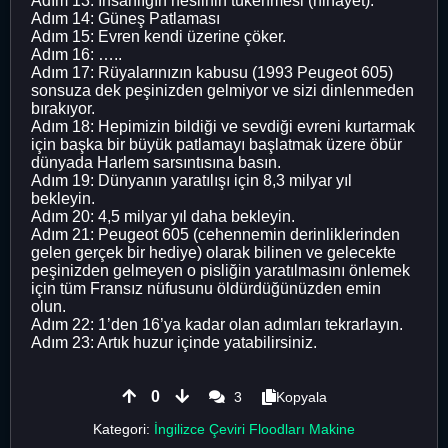
Adım 13: İnsanlığın neslinin tükenmesi (nihayet).
Adım 14: Güneş Patlaması
Adım 15: Evren kendi üzerine çöker.
Adım 16: …..
Adım 17: Rüyalarınızın kabusu (1993 Peugeot 605)
sonsuza dek peşinizden gelmiyor ve sizi dinlenmeden
bırakıyor.
Adım 18: Hepimizin bildiği ve sevdiği evreni kurtarmak
için başka bir büyük patlamayı başlatmak üzere öbür
dünyada Harlem sarsıntısına basın.
Adım 19: Dünyanın yaratılışı için 8,3 milyar yıl
bekleyin.
Adım 20: 4,5 milyar yıl daha bekleyin.
Adım 21: Peugeot 605 (cehennemin derinliklerinden
gelen gerçek bir hediye) olarak bilinen ve gelecekte
peşinizden gelmeyen o pisliğin yaratılmasını önlemek
için tüm Fransız nüfusunu öldürdüğünüzden emin
olun.
Adım 22: 1’den 16’ya kadar olan adımları tekrarlayın.
Adım 23: Artık huzur içinde yatabilirsiniz.
0
3
Kopyala
Kategori:
İngilizce Çeviri Floodları Makine