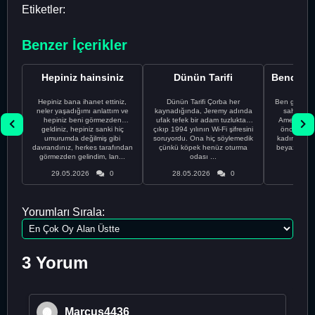
Etiketler:
Benzer İçerikler
Hepiniz hainsiniz
Dünün Tarifi
Hepiniz bana ihanet ettiniz,
Dünün Tarifi Çorba her
Ben gururl
neler yaşadığımı anlattım ve
kaynadığında, Jeremy adında
sahip %10
hepiniz beni görmezden
ufak tefek bir adam tuzluktan
Amerikalıyı
geldiniz, hepiniz sanki hiç
çıkıp 1994 yılının Wi-Fi şifresini
önce ünive
umurumda değilmiş gibi
soruyordu. Ona hiç söylemedik
kadınla ta
davrandınız, herkes tarafından
çünkü köpek henüz oturma
beyaz olduğu
görmezden gelindim, lan...
odası ...
bir
29.05.2026
0
28.05.2026
0
28.05
Yorumları Sırala:
3 Yorum
Marcus4436