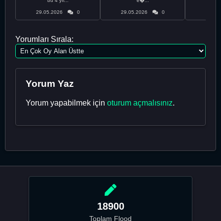
bu 4 yıl...
e�...
29.05.2026
0
29.05.2026
0
29.05
Yorumları Sırala:
Yorum Yaz
Yorum yapabilmek için
oturum açmalısınız
.
18900
Toplam Flood