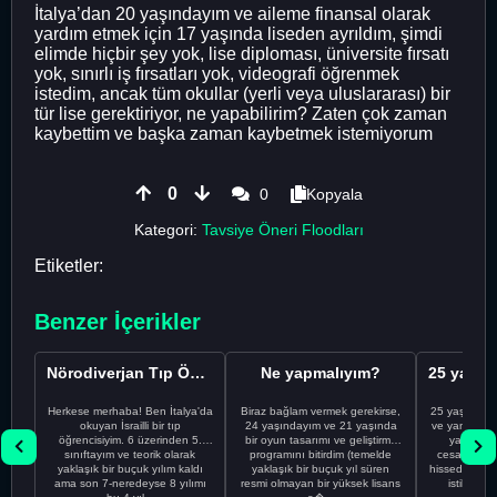
İtalya’dan 20 yaşındayım ve aileme finansal olarak
yardım etmek için 17 yaşında liseden ayrıldım, şimdi
elimde hiçbir şey yok, lise diploması, üniversite fırsatı
yok, sınırlı iş fırsatları yok, videografi öğrenmek
istedim, ancak tüm okullar (yerli veya uluslararası) bir
tür lise gerektiriyor, ne yapabilirim? Zaten çok zaman
kaybettim ve başka zaman kaybetmek istemiyorum
0
0
Kopyala
Kategori:
Tavsiye Öneri Floodları
Etiketler:
Benzer İçerikler
Nörodiverjan Tıp Öğrencisi Yeni Bir Yol Arıyor
Ne yapmalıyım?
Herkese merhaba! Ben İtalya'da
Biraz bağlam vermek gerekirse,
25 yaşındayı
okuyan İsrailli bir tıp
24 yaşındayım ve 21 yaşında
ve yanlış kar
öğrencisiyim. 6 üzerinden 5.
bir oyun tasarımı ve geliştirme
yapmadı
sınıftayım ve teorik olarak
programını bitirdim (temelde
cesaretimin 
yaklaşık bir buçuk yılım kaldı
yaklaşık bir buçuk yıl süren
hissediyorum.
ama son 7-neredeyse 8 yılımı
resmi olmayan bir yüksek lisans
istikrarsız