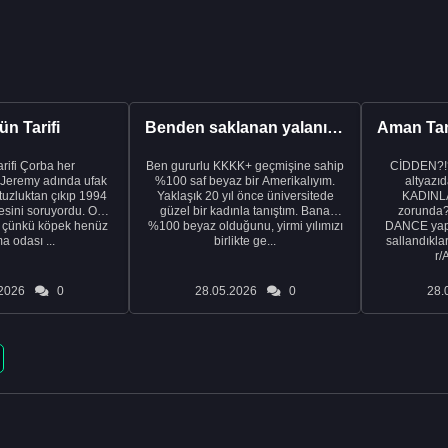
n Tarifi
Benden saklanan yalanı ortaya çıkardıktan sonra eşimden...
rba her
Ben gururlu KKKK+ geçmişine sahip
CİDDEN?!
 Jeremy adında ufak
%100 saf beyaz bir Amerikalıyım.
altyazıd
tuzluktan çıkıp 1994
Yaklaşık 20 yıl önce üniversitede
KADINLA
fresini soruyordu. Ona
güzel bir kadınla tanıştım. Bana
zorunda
k çünkü köpek henüz
%100 beyaz olduğunu, yirmi yılımızı
DANCE yapa
a odası ...
birlikte ge...
sallandıklar
r/
2026
0
28.05.2026
0
28.