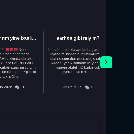
Aman Tanrım yine başlıyoruz..
sarhoş gibi miyim?
?!?
Neden bu
bu sabah zonklayan bir baş ağrısıyla
NSFW sana
aki her lanet mesaj
uyandım. nedenini bilmiyorum, tek
görmek istemi
R hakkında olmak
olası sebep dün gece geç saatlere
acıyorum 
?? Lanet ZERO TWO
kadar uyanık kalmam ve yine içki
bile 
rken sağa mı sola mı
içmem olabilir. O kadar çok
temi
ı umurumda değil!!!!!!!!
içiyordum ki kim old...
düşünc
AnarchyChe...
05.2026
0
28.05.2026
0