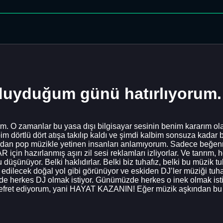
 duyduğum günü hatırlıyorum.
um. O zamanlar bu yasa dışı bilgisayar sesinin benim kararım o
bim dörtlü dört atışa takılıp kaldı ve şimdi kalbim sonsuza kadar
an pop müzikle yetinen insanları anlamıyorum. Sadece beğenmel
için hazırlanmış aşırı zil sesi reklamları izliyorlar. Ve tanrım, 
düşünüyor. Belki haklıdırlar. Belki biz tuhafız, belki bu müzik tuh
 edilecek doğal yol gibi görünüyor ve eskiden DJ’ler müziği tuha
zde herkes DJ olmak istiyor. Günümüzde herkes o inek olmak i
nefret ediyorum, yani HAYAT KAZANIN! Eğer müzik aşkından bu