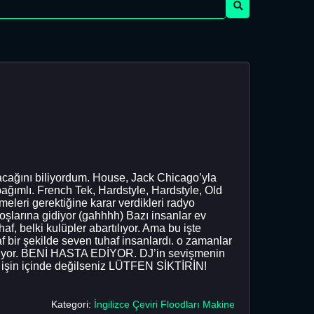
lacağını biliyordum. House, Jack Chicago’yla
 bağımlı. French Tek, Hardstyle, Hardstyle, Old
eri gerektiğine karar verdikleri radyo
hoşlarına gidiyor (gahhhh) Bazı insanlar ev
af, belki kulüpler abartılıyor. Ama bu işte
f bir şekilde seven tuhaf insanlardı. o zamanlar
stiyor. BENİ HASTA EDİYOR. DJ’in sevişmenin
 işin içinde değilseniz LÜTFEN SİKTİRİN!
Kategori:
İngilizce Çeviri Floodları Makine