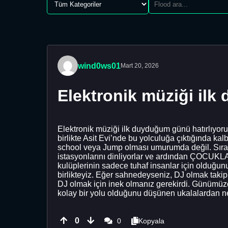
wind0ws01
Mart 20, 2026
Elektronik müziği ilk
Elektronik müziği ilk duyduğum günü hatırlıyor
birlikte Asit Evi’nde bu yolculuğa çıktığında kal
school veya Jump olması umurumda değil. Sırad
istasyonlarını dinliyorlar ve ardından ÇOCUKLAR 
kulüplerinin sadece tuhaf insanlar için olduğunu 
birlikteyiz. Eğer sahnedeyseniz, DJ olmak takip
DJ olmak için inek olmanız gerekirdi. Günümü
kolay bir yolu olduğunu düşünen ukalalardan 
0
0
Kopyala