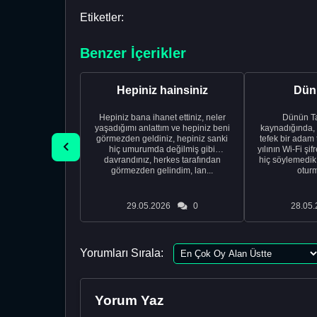
Etiketler:
Benzer İçerikler
Hepiniz hainsiniz
Dünü
Hepiniz bana ihanet ettiniz, neler
Dünün Tarifi Ço
yaşadığımı anlattım ve hepiniz beni
kaynadığında,
görmezden geldiniz, hepiniz sanki
tefek bir adam 
hiç umurumda değilmiş gibi
yılının Wi-Fi şi
davrandınız, herkes tarafından
hiç söylemedi
görmezden gelindim, lan...
oturm
29.05.2026
0
28.05.
Yorumları Sırala:
Yorum Yaz