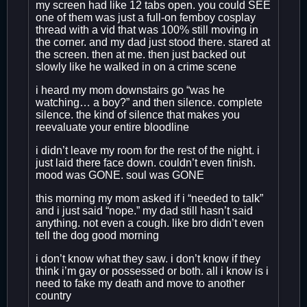
my screen had like 12 tabs open. you could SEE
one of them was just a full-on femboy cosplay
thread with a vid that was 100% still moving in
the corner. and my dad just stood there. stared at
the screen. then at me. then just backed out
slowly like he walked in on a crime scene
i heard my mom downstairs go “was he
watching… a boy?” and then silence. complete
silence. the kind of silence that makes you
reevaluate your entire bloodline
i didn’t leave my room for the rest of the night. i
just laid there face down. couldn’t even finish.
mood was GONE. soul was GONE
this morning my mom asked if i “needed to talk”
and i just said “nope.” my dad still hasn’t said
anything. not even a cough. like bro didn’t even
tell the dog good morning
i don’t know what they saw. i don’t know if they
think i’m gay or possessed or both. all i know is i
need to fake my death and move to another
country