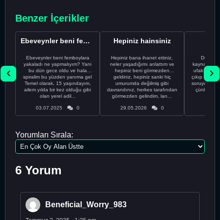
Benzer İçerikler
Ebeveynler beni femboylara yakaladı ne yapmalıyım?
Hepiniz hainsiniz
Dünü
Ebeveynler beni femboylara
Hepiniz bana ihanet ettiniz,
Dünün Tarifi Ç
yakaladı ne yapmalıyım? Yani
neler yaşadığımı anlattım ve
kaynadığın
bu dün gece oldu ve hala
hepiniz beni görmezden
ufak tefek 
spiralim bu yüzden yanıma gel
geldiniz, hepiniz sanki hiç
çıkıp 1994 yı
Temel olarak, 15 yaşındayım,
umurumda değilmiş gibi
soruyordu. 
ailem yılda bir kez olduğu gibi
davrandınız, herkes tarafından
çünkü köp
olan yerel adil...
görmezden gelindim, lan...
o
03.07.2025
0
29.05.2026
0
28.05
Yorumları Sırala:
6 Yorum
Beneficial_Worry_983