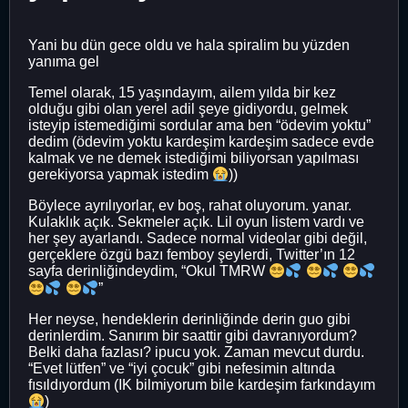
Yani bu dün gece oldu ve hala spiralim bu yüzden
yanıma gel
Temel olarak, 15 yaşındayım, ailem yılda bir kez
olduğu gibi olan yerel adil şeye gidiyordu, gelmek
isteyip istemediğimi sordular ama ben “ödevim yoktu”
dedim (ödevim yoktu kardeşim kardeşim sadece evde
kalmak ve ne demek istediğimi biliyorsan yapılması
gerekiyorsa yapmak istedim
))
Böylece ayrılıyorlar, ev boş, rahat oluyorum. yanar.
Kulaklık açık. Sekmeler açık. Lil oyun listem vardı ve
her şey ayarlandı. Sadece normal videolar gibi değil,
gerçeklere özgü bazı femboy şeylerdi, Twitter’ın 12
sayfa derinliğindeydim, “Okul TMRW
”
Her neyse, hendeklerin derinliğinde derin guo gibi
derinlerdim. Sanırım bir saattir gibi davranıyordum?
Belki daha fazlası? ipucu yok. Zaman mevcut durdu.
“Evet lütfen” ve “iyi çocuk” gibi nefesimin altında
fısıldıyordum (IK bilmiyorum bile kardeşim farkındayım
)