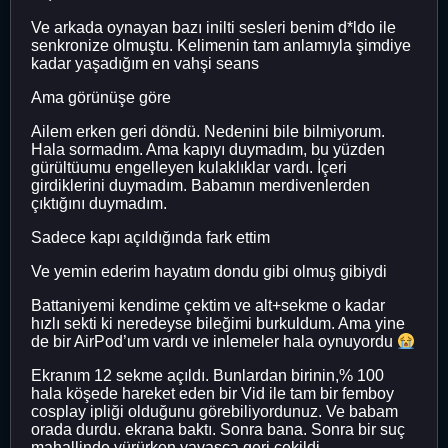
Ve arkada oynayan bazı inilti sesleri benim d*ldo ile
senkronize olmuştu. Kelimenin tam anlamıyla şimdiye
kadar yaşadığım en vahşi seans
Ama görünüşe göre
Ailem erken geri döndü. Nedenini bile bilmiyorum.
Hala sormadım. Ama kapıyı duymadım, bu yüzden
gürültüumu engelleyen kulaklıklar vardı. İçeri
girdiklerini duymadım. Babamın merdivenlerden
çıktığını duymadım.
Sadece kapı açıldığında fark ettim
Ve yemin ederim hayatım dondu gibi olmuş gibiydi
Battaniyemi kendime çektim ve alt+sekme o kadar
hızlı sekti ki neredeyse bileğimi burkuldum. Ama yine
de bir AirPod’um vardı ve inlemeler hala oynuyordu
Ekranım 12 sekme açıldı. Bunlardan birinin,% 100
hala köşede hareket eden bir Vid ile tam bir femboy
cosplay ipliği olduğunu görebiliyordunuz. Ve babam
orada durdu. ekrana baktı. Sonra bana. Sonra bir suç
mahallinde yürürken yavaşça geri çekildi