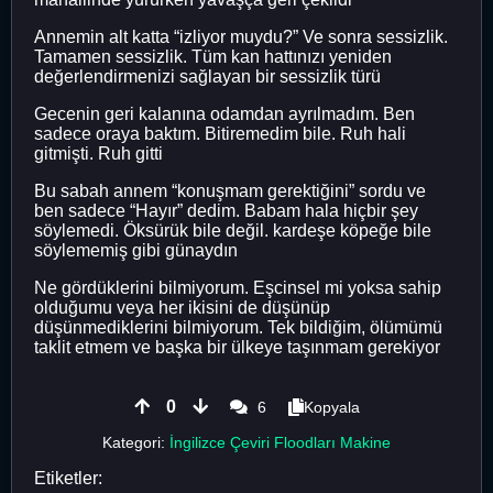
Annemin alt katta “izliyor muydu?” Ve sonra sessizlik.
Tamamen sessizlik. Tüm kan hattınızı yeniden
değerlendirmenizi sağlayan bir sessizlik türü
Gecenin geri kalanına odamdan ayrılmadım. Ben
sadece oraya baktım. Bitiremedim bile. Ruh hali
gitmişti. Ruh gitti
Bu sabah annem “konuşmam gerektiğini” sordu ve
ben sadece “Hayır” dedim. Babam hala hiçbir şey
söylemedi. Öksürük bile değil. kardeşe köpeğe bile
söylememiş gibi günaydın
Ne gördüklerini bilmiyorum. Eşcinsel mi yoksa sahip
olduğumu veya her ikisini de düşünüp
düşünmediklerini bilmiyorum. Tek bildiğim, ölümümü
taklit etmem ve başka bir ülkeye taşınmam gerekiyor
0
6
Kopyala
Kategori:
İngilizce Çeviri Floodları Makine
Etiketler: