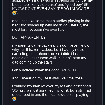
stopped existing. i was whispering sh*t under my
breath too like “yes please” and “good boy” (IK I
KNOW DONT EVEN SAY IT BRO I’M AWARE
)
and i had like some moan audios playing in the
back too synced up with my d*ldo . literally the
most feral session i’ve ever had
BUT APPARENTLY
my parents came back early. i don’t even know
why. i still haven’t asked. but i had my noise
canceling headphones on so i didn’t hear the
door. didn’t hear them walk in. didn’t hear my
dad coming up the stairs.
i only noticed when the door OPENED
and i swear on my life it was like time froze
i yanked my blanket over myself and alt+tabbed
SO fast i almost sprained my wrist. but i still had
one airpod in and the moans were still playing