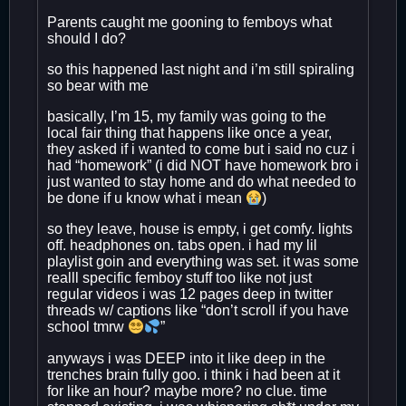
Parents caught me gooning to femboys what
should I do?
so this happened last night and i’m still spiraling
so bear with me
basically, I’m 15, my family was going to the
local fair thing that happens like once a year,
they asked if i wanted to come but i said no cuz i
had “homework” (i did NOT have homework bro i
just wanted to stay home and do what needed to
be done if u know what i mean
)
so they leave, house is empty, i get comfy. lights
off. headphones on. tabs open. i had my lil
playlist goin and everything was set. it was some
realll specific femboy stuff too like not just
regular videos i was 12 pages deep in twitter
threads w/ captions like “don’t scroll if you have
school tmrw
”
anyways i was DEEP into it like deep in the
trenches brain fully goo. i think i had been at it
for like an hour? maybe more? no clue. time