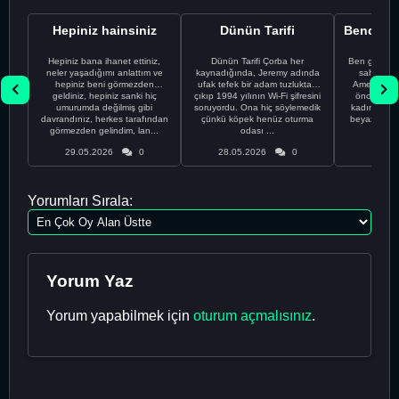
Hepiniz hainsiniz
Dünün Tarifi
Hepiniz bana ihanet ettiniz,
Dünün Tarifi Çorba her
Ben gururl
neler yaşadığımı anlattım ve
kaynadığında, Jeremy adında
sahip %10
hepiniz beni görmezden
ufak tefek bir adam tuzluktan
Amerikalıyı
geldiniz, hepiniz sanki hiç
çıkıp 1994 yılının Wi-Fi şifresini
önce ünive
umurumda değilmiş gibi
soruyordu. Ona hiç söylemedik
kadınla ta
davrandınız, herkes tarafından
çünkü köpek henüz oturma
beyaz olduğu
görmezden gelindim, lan...
odası ...
bir
29.05.2026
0
28.05.2026
0
28.05
Yorumları Sırala:
Yorum Yaz
Yorum yapabilmek için
oturum açmalısınız
.