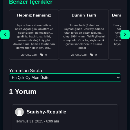
Benzer İçerikler
Hepiniz hainsiniz
Dünün Tarifi
Hepiniz bana ihanet ettiniz,
Dünün Tarifi Çorba her
Ben gururl
neler yaşadığımı anlattım ve
kaynadığında, Jeremy adında
sahip %10
hepiniz beni görmezden
ufak tefek bir adam tuzluktan
Amerikalıyı
geldiniz, hepiniz sanki hiç
çıkıp 1994 yılının Wi-Fi şifresini
önce ünive
umurumda değilmiş gibi
soruyordu. Ona hiç söylemedik
kadınla ta
davrandınız, herkes tarafından
çünkü köpek henüz oturma
beyaz olduğu
görmezden gelindim, lan...
odası ...
bir
29.05.2026
0
28.05.2026
0
28.05
Yorumları Sırala:
1 Yorum
Squishy-Republic
Temmuz 31, 2025 - 6:09 am