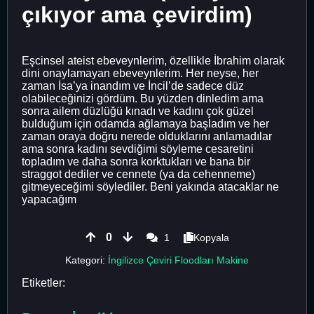
çıkıyor ama çevirdim)
Eşcinsel ateist ebeveynlerim, özellikle İbrahim olarak
dini onaylamayan ebeveynlerim. Her neyse, her
zaman İsa’ya inandım ve İncil’de sadece düz
olabileceğinizi gördüm. Bu yüzden dinledim ama
sonra ailem düzlüğü kınadı ve kadını çok güzel
bulduğum için odamda ağlamaya başladım ve her
zaman oraya doğru nerede olduklarını anlamadılar
ama sonra kadını sevdiğimi söyleme cesaretini
topladım ve daha sonra korktukları ve bana bir
straggot dediler ve cennete (ya da cehenneme)
gitmeyeceğimi söylediler. Beni yakında atacaklar ne
yapacağım
0
1
Kopyala
Kategori:
İngilizce Çeviri Floodları Makine
Etiketler: