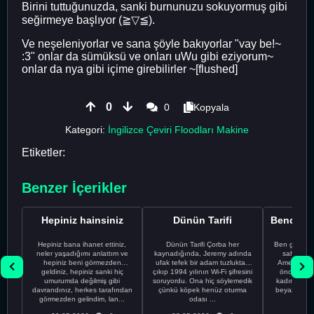
Birini tuttuğunuzda, sanki burnunuzu sokuyormuş gibi
seğirmeye başlıyor (≧▽≦).
Ve neşeleniyorlar ve sana şöyle bakıyorlar "vay be!~
:3" onlar da sümüksü ve onları uWu gibi eziyorum~
onlar da nya gibi içime girebilirler ~[flushed]
0
0
Kopyala
Kategori:
İngilizce Çeviri Floodları Makine
Etiketler:
Benzer İçerikler
Hepiniz hainsiniz
Dünün Tarifi
Hepiniz bana ihanet ettiniz,
Dünün Tarifi Çorba her
Ben gururl
neler yaşadığımı anlattım ve
kaynadığında, Jeremy adında
sahip %10
hepiniz beni görmezden
ufak tefek bir adam tuzluktan
Amerikalıyı
geldiniz, hepiniz sanki hiç
çıkıp 1994 yılının Wi-Fi şifresini
önce ünive
umurumda değilmiş gibi
soruyordu. Ona hiç söylemedik
kadınla ta
davrandınız, herkes tarafından
çünkü köpek henüz oturma
beyaz olduğu
görmezden gelindim, lan...
odası ...
bir