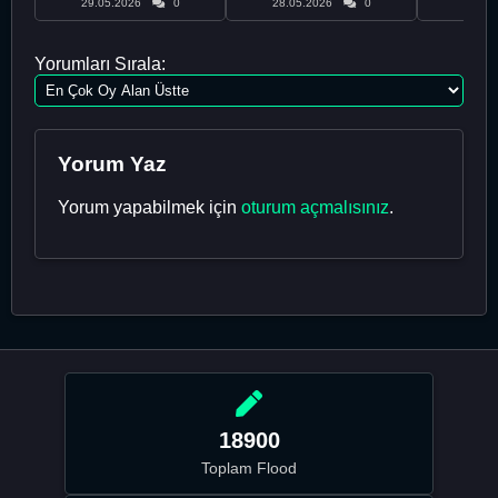
29.05.2026
0
28.05.2026
0
28.05
Yorumları Sırala:
Yorum Yaz
Yorum yapabilmek için
oturum açmalısınız
.
18900
Toplam Flood