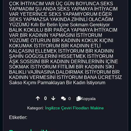
ÇOK İHTİYACIM VAR ÜÇ GÜN BOYUNCA SEKS
YAPMADIM ŞU ANDA SEKS YAPMAYA İHTİYACIM
VAR YETERİNCE SEKS YAPAMIYORUM EĞER
SEKS YAPMAZSA YAKINDA ZİHİNLİ OLACAĞIM
YÜZÜMÜ Kıllı Bir Belin İçine Sokmam Gerekiyor
BALIK KOKULU BİR PARÇA YAPMAYA İHTİYACIM
VAR BİR KADININ YAPMASINI İSTİYORUM
YÜZÜME OTURUN BİR KADININ KOKUK KIÇINI
KOKUMAK İSTİYORUM BİR KADININ ETLİ
KALÇASINI ELLEMEK İSTİYORUM BİR KADININ
ŞAHİN GÖĞÜSLERİNİ HİSSETMEK İSTİYORUM
AŞK SOSİSİNİ BİR KADININ DERİNLERİNİN İÇİNE
SOKMAK İSTİYORUM FİTİLİMİ BİR KADININ SIKI
BALIKLI VAJİNASINA DALDIRMAK İSTİYORUM BİR
KADININ VERMESİNİ İSTİYORUM BANA ÜCRETSİZ
Sakso Kıçımı Parmaklayan Bir Kadın İstiyorum
0
0
Kopyala
Kategori:
İngilizce Çeviri Floodları Makine
Etiketler: