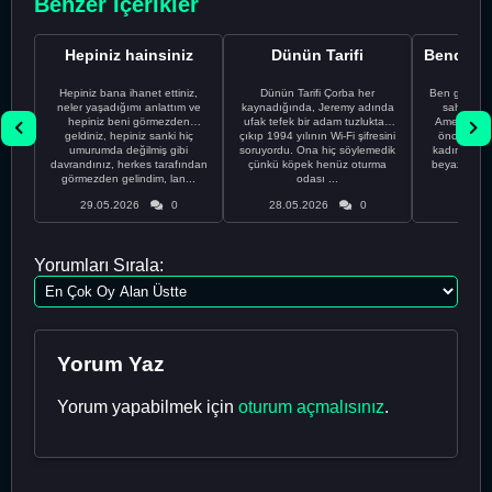
Benzer İçerikler
Hepiniz hainsiniz
Dünün Tarifi
Hepiniz bana ihanet ettiniz,
Dünün Tarifi Çorba her
Ben gururl
neler yaşadığımı anlattım ve
kaynadığında, Jeremy adında
sahip %10
hepiniz beni görmezden
ufak tefek bir adam tuzluktan
Amerikalıyı
geldiniz, hepiniz sanki hiç
çıkıp 1994 yılının Wi-Fi şifresini
önce ünive
umurumda değilmiş gibi
soruyordu. Ona hiç söylemedik
kadınla ta
davrandınız, herkes tarafından
çünkü köpek henüz oturma
beyaz olduğu
görmezden gelindim, lan...
odası ...
bir
29.05.2026
0
28.05.2026
0
28.05
Yorumları Sırala:
Yorum Yaz
Yorum yapabilmek için
oturum açmalısınız
.