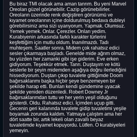
Bu biraz TMI olacak ama aman tanrım. Bu yeni Marvel
Oreoları güzel görünebilir. Cazip görünebilirler.
Oreoların üzerinde renk değiştiren görünümü ve
kıyamet oreolarının içine doldurulmuş bedava dubleyi
görebilirsiniz ama sizi uyarıyorum. Yapmak. Olumsuz.
Yemek yemek. Onlar. Çerezler. Onları yedim.
Kurabiyenin arkasında farklı karakter türlerini
keşfettiğim için mutlu oldum. İnanılmazdı. Tadı
muhteşem. Saatler sonra. Midem çok rahatsız edici
sesler çıkarmaya başladı. Genelde mide ağrım olmaz,
bu yüzden her zamanki gibi işe giderim. Eve erken
gidiyorum. Teşekkür etmek. Tanrı. Duştayım ve kötü
seslerle bir şeyin midemden aşağıya doğru ilerlediğini
hissediyorum. Duştan çıkıp tuvalete gittiğimde Doom
bağırsaklarımı başka hiçbir şeye benzemeyen bir
şekilde harap etti. Bunları kendi gündemine uyacak
şekilde yeniden düzenledi. Robert Downey Jr
bağırsaklarımdan tuttu ve her yerin yeşil olduğunu
gösterdi. Oldu. Rahatsız edici. İçimden uçup gitti.
Gecenin geri kalanında tuvalete gidip tuvaletimi yeşile
boyamak zorunda kaldım. Yatmaya çalıştım ama her
dört saatte bir, artık lekeli olan zavallı beyaz
tuvaletimde kıyamet kopuyordu. Lütfen. O kurabiyeleri
yemeyin.