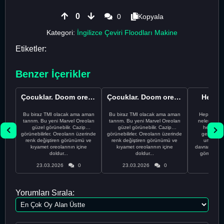
0
0
Kopyala
Kategori:
İngilizce Çeviri Floodları Makine
Etiketler:
Benzer İçerikler
Çocuklar. Doom oreolarını yemeyin
Çocuklar. Doom oreolarını yemeyin
Hepini
Bu biraz TMI olacak ama aman
Bu biraz TMI olacak ama aman
Hepiniz ban
tanrım. Bu yeni Marvel Oreoları
tanrım. Bu yeni Marvel Oreoları
neler yaşad
güzel görünebilir. Cazip
güzel görünebilir. Cazip
hepiniz 
görünebilirler. Oreoların üzerinde
görünebilirler. Oreoların üzerinde
geldiniz, 
renk değiştiren görünümü ve
renk değiştiren görünümü ve
umurumda
kıyamet oreolarının içine
kıyamet oreolarının içine
davrandınız,
doldur...
doldur...
görmezden 
23.03.2026
0
23.03.2026
0
29.05
Yorumları Sırala: