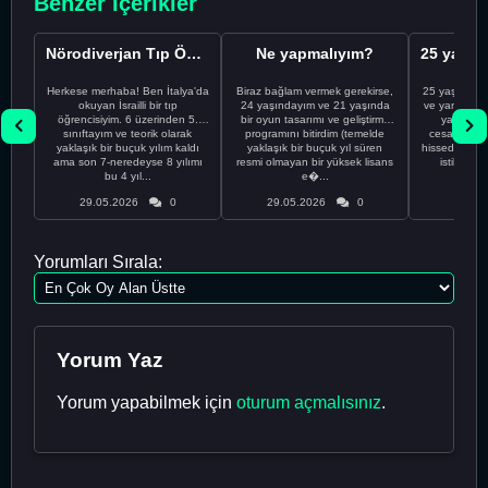
Benzer İçerikler
Nörodiverjan Tıp Öğrencisi Yeni Bir Yol Arıyor
Ne yapmalıyım?
Herkese merhaba! Ben İtalya'da
Biraz bağlam vermek gerekirse,
25 yaşındayı
okuyan İsrailli bir tıp
24 yaşındayım ve 21 yaşında
ve yanlış kar
öğrencisiyim. 6 üzerinden 5.
bir oyun tasarımı ve geliştirme
yapmadı
sınıftayım ve teorik olarak
programını bitirdim (temelde
cesaretimin 
yaklaşık bir buçuk yılım kaldı
yaklaşık bir buçuk yıl süren
hissediyorum.
ama son 7-neredeyse 8 yılımı
resmi olmayan bir yüksek lisans
istikrarsız
bu 4 yıl...
e�...
29.05.2026
0
29.05.2026
0
29.05
Yorumları Sırala:
Yorum Yaz
Yorum yapabilmek için
oturum açmalısınız
.