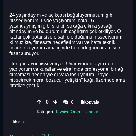
24 yaşındayım ve açıkçası boğuluyormuşum gibi
hissediyorum. Evde yaşıyorum, hala 16
yaşındaymışım gibi sıkı bir sokağa çıkma yasağı
altındayım ve bu durum ruh sağlığımı çok etkiliyor. O
kadar çok potansiyele sahip olduğumu hissediyorum
ki müzikte, fitnessta hedeflerim var ve hatta teknik
ticaret okuyorum ama içinde bulunduğum ortam sıfır
fırsat sunuyor.
Her gün aynı hissi veriyor. Uyanıyorum, aynı rutini
yapıyorum ve kurallar ve etrafımda profesyonel bir ağ
olmaması nedeniyle duvara tosluyorum. Böyle
hissetmek moral bozucu "yetişkin" kağıt üzerinde ama
pratikte çocuk.
0
0
Kopyala
Kategori:
Tavsiye Öneri Floodları
Etiketler: