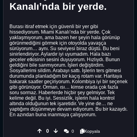
Kanalı’nda bir yerde.
Burası itiraf etmek için güvenli bir yer gibi
hissediyorum. Miami Kanalı’nda bir yerde. Çok
yaklaşmıyorum, ama bazen her şeyin hala görünüp
görünmediğini görmek için otoyolda yavaşça
sürüyorum… aynı. Su seviyesi biraz düştü. Bu beni
sinirlendiriyor. Aylardır iyi uyumadım. Hala bazı
geceler etkisinin sesini duyuyorum. Hızlıydı. Bunun
geldiğini bile sanmıyorum. İşleri değiştirdim.
Sosyallerimi sildim. Arabayı sattı. İşlerin ters gitmesi
durumunda planladığım bir kaçış rotam var. Haritaya
bakarak saatler geçiriyorum. Kolombiya iyi bir seçenek
gibi görünüyor. Orman, ısı… kimse orada çok fazla
soru sormaz. Haberlerde hiçbir şey gelmiyor. Tek
kelime değil. Bu iyi. Sessizlik, işlerin hala kontrol
altında olduğunun tek işaretidir. Ve yine de… ne
yaptığımı düşünmeye devam ediyorum. Bu bir kazaydı.
En azından buna inanmaya çalışıyorum.
0
0
Kopyala