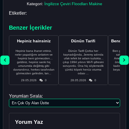
Kategori:
İngilizce Çeviri Floodları Makine
Etiketler:
Benzer İçerikler
Hepiniz hainsiniz
Dünün Tarifi
Hepiniz bana ihanet ettiniz,
Dünün Tarifi Çorba her
Ben gururl
neler yaşadığımı anlattım ve
kaynadığında, Jeremy adında
sahip %10
hepiniz beni görmezden
ufak tefek bir adam tuzluktan
Amerikalıyı
geldiniz, hepiniz sanki hiç
çıkıp 1994 yılının Wi-Fi şifresini
önce ünive
umurumda değilmiş gibi
soruyordu. Ona hiç söylemedik
kadınla ta
davrandınız, herkes tarafından
çünkü köpek henüz oturma
beyaz olduğu
görmezden gelindim, lan...
odası ...
bir
29.05.2026
0
28.05.2026
0
28.05
Yorumları Sırala:
Yorum Yaz