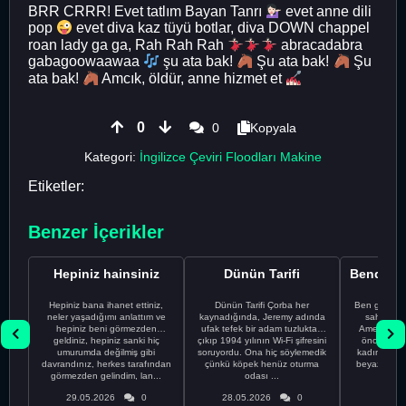
BRR CRRR! Evet tatlım Bayan Tanrı
evet anne dili
pop
evet diva kaz tüyü botlar, diva DOWN chappel
roan lady ga ga, Rah Rah Rah
abracadabra
gabagoowaawaa
şu ata bak!
Şu ata bak!
Şu
ata bak!
Amcık, öldür, anne hizmet et
0
0
Kopyala
Kategori:
İngilizce Çeviri Floodları Makine
Etiketler:
Benzer İçerikler
Hepiniz hainsiniz
Dünün Tarifi
Hepiniz bana ihanet ettiniz,
Dünün Tarifi Çorba her
Ben gururl
neler yaşadığımı anlattım ve
kaynadığında, Jeremy adında
sahip %10
hepiniz beni görmezden
ufak tefek bir adam tuzluktan
Amerikalıyı
geldiniz, hepiniz sanki hiç
çıkıp 1994 yılının Wi-Fi şifresini
önce ünive
umurumda değilmiş gibi
soruyordu. Ona hiç söylemedik
kadınla ta
davrandınız, herkes tarafından
çünkü köpek henüz oturma
beyaz olduğu
görmezden gelindim, lan...
odası ...
bir
29.05.2026
0
28.05.2026
0
28.05