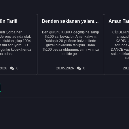
n Tarifi
Benden saklanan yalanı ortaya çıkardıktan sonra eşimden...
rba her
Ben gururlu KKKK+ geçmişine sahip
CİDDEN?!
 Jeremy adında ufak
%100 saf beyaz bir Amerikalıyım.
altyazıd
tuzluktan çıkıp 1994
Yaklaşık 20 yıl önce üniversitede
KADINLA
fresini soruyordu. Ona
güzel bir kadınla tanıştım. Bana
zorunda
k çünkü köpek henüz
%100 beyaz olduğunu, yirmi yılımızı
DANCE yapa
a odası ...
birlikte ge...
sallandıklar
r/
2026
0
28.05.2026
0
28.