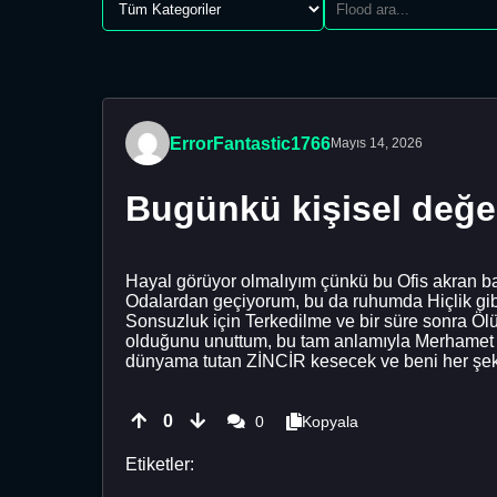
ErrorFantastic1766
Mayıs 14, 2026
Bugünkü kişisel değ
Hayal görüyor olmalıyım çünkü bu Ofis akran 
Odalardan geçiyorum, bu da ruhumda Hiçlik gib
Sonsuzluk için Terkedilme ve bir süre sonra 
olduğunu unuttum, bu tam anlamıyla Merhamet
dünyama tutan ZİNCİR kesecek ve beni her şekil
0
0
Kopyala
Etiketler: