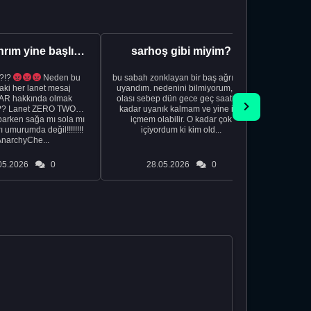
Aman Tanrım yine başlıyoruz..
sarhoş gibi miyim?
?!?
Neden bu
bu sabah zonklayan bir baş ağrısıyla
NSFW sana
aki her lanet mesaj
uyandım. nedenini bilmiyorum, tek
görmek istemi
R hakkında olmak
olası sebep dün gece geç saatlere
acıyorum 
?? Lanet ZERO TWO
kadar uyanık kalmam ve yine içki
bile 
rken sağa mı sola mı
içmem olabilir. O kadar çok
temi
ı umurumda değil!!!!!!!!
içiyordum ki kim old...
düşünc
AnarchyChe...
05.2026
0
28.05.2026
0