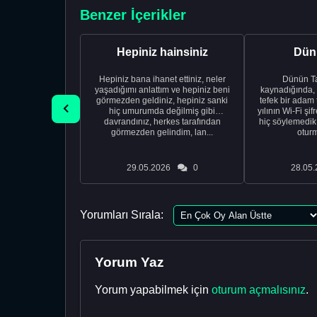
Benzer İçerikler
Hepiniz hainsiniz
Dünü
Hepiniz bana ihanet ettiniz, neler
Dünün Tarifi Ço
yaşadığımı anlattım ve hepiniz beni
kaynadığında,
görmezden geldiniz, hepiniz sanki
tefek bir adam 
hiç umurumda değilmiş gibi
yılının Wi-Fi şi
davrandınız, herkes tarafından
hiç söylemedi
görmezden gelindim, lan...
oturm
29.05.2026
0
28.05.
Yorumları Sırala:
Yorum Yaz
Yorum yapabilmek için
oturum açmalısınız
.