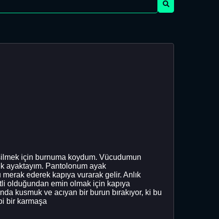
ı silmek için burnuma koydum. Vücudumun
tık ayaktayım. Pantolonum ayak
 merak ederek kapıya vurarak gelir. Anlık
itli olduğundan emin olmak için kapıya
nda kusmuk ve acıyan bir burun bırakıyor, ki bu
bi bir karmaşa