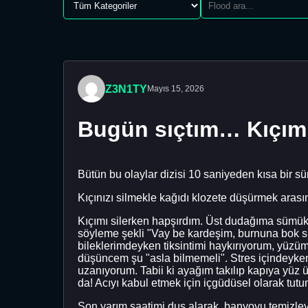
Z3N1TY
Mayıs 15, 2026
Bugün sıçtım… Kıçımı
Bütün bu olaylar dizisi 10 saniyeden kısa bir sü
Kıçınızı silmekle kağıdı klozete düşürmek aras
Kıçımı silerken hapşırdım. Üst dudağıma sümük
söyleme şekli "Vay be kardeşim, burnuna bok 
bileklerimdeyken tiksintimi haykırıyorum, yüzüm
düşüncem şu "asla bilmemeli". Stres içindeyken
uzanıyorum. Tabii ki ayağım takılıp kapıya yüz 
da! Acıyı kabul etmek için içgüdüsel olarak tut
Son yarım saatimi duş alarak, banyoyu temizle