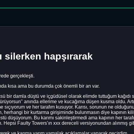
 silerken hapşırarak
rede gerçekleşti.
ında kısa ama bu durumda çok önemli bir an var.
sü bir damla düştü ve içgüdüsel olarak elimde tuttuğum kağıd
sürüyorsun" anında ellerime ve kucağıma düşen kusma oldu. Ar
e sıçıyorum ve her tarafım kusuyor. Karısı, sorunun ne olduğunu
, herhangi bir kurtarma girişiminde bulunmasın diye kapının kil
üstü düşüyorum. Bu karımı sakinleştirmedi ama kapının her tarafı
un. Hepsi Faulty Towers’ın xxx dereceli versiyonundan alınmış gi
yerek ve karıma yarım yamalak açıklamalar yaparak geçirdim.