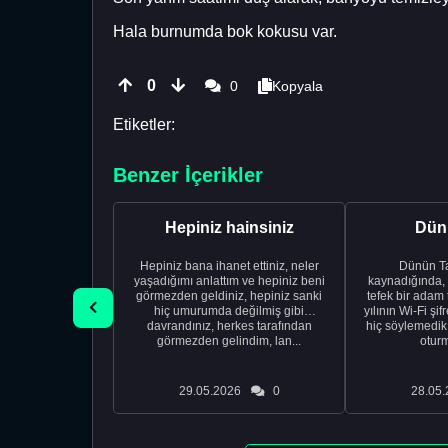
Hala burnumda bok kokusu var.
0
0
Kopyala
Etiketler:
Benzer İçerikler
Hepiniz hainsiniz
Dünü
Hepiniz bana ihanet ettiniz, neler
Dünün Tarifi Ço
yaşadığımı anlattım ve hepiniz beni
kaynadığında,
görmezden geldiniz, hepiniz sanki
tefek bir adam 
hiç umurumda değilmiş gibi
yılının Wi-Fi şi
davrandınız, herkes tarafından
hiç söylemedi
görmezden gelindim, lan...
oturm
29.05.2026
0
28.05.