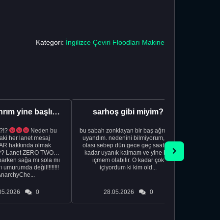
Kategori:
İngilizce Çeviri Floodları Makine
Aman Tanrım yine başlıyoruz..
sarhoş gibi miyim?
?!?
Neden bu
bu sabah zonklayan bir baş ağrısıyla
NSFW sana
aki her lanet mesaj
uyandım. nedenini bilmiyorum, tek
görmek istemi
R hakkında olmak
olası sebep dün gece geç saatlere
acıyorum 
?? Lanet ZERO TWO
kadar uyanık kalmam ve yine içki
bile 
rken sağa mı sola mı
içmem olabilir. O kadar çok
temi
ı umurumda değil!!!!!!!!
içiyordum ki kim old...
düşünc
AnarchyChe...
05.2026
0
28.05.2026
0