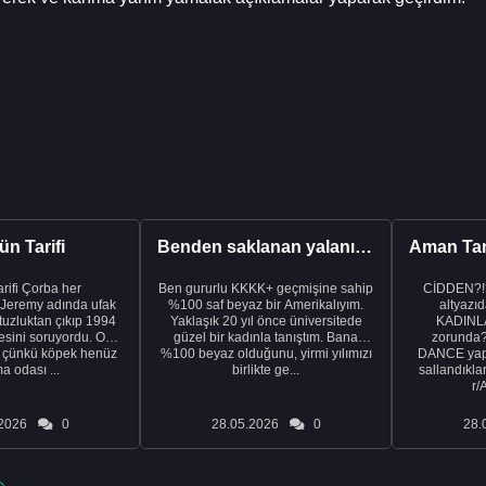
n Tarifi
Benden saklanan yalanı ortaya çıkardıktan sonra eşimden...
rba her
Ben gururlu KKKK+ geçmişine sahip
CİDDEN?!
 Jeremy adında ufak
%100 saf beyaz bir Amerikalıyım.
altyazıd
tuzluktan çıkıp 1994
Yaklaşık 20 yıl önce üniversitede
KADINLA
fresini soruyordu. Ona
güzel bir kadınla tanıştım. Bana
zorunda
k çünkü köpek henüz
%100 beyaz olduğunu, yirmi yılımızı
DANCE yapa
a odası ...
birlikte ge...
sallandıklar
r/
2026
0
28.05.2026
0
28.