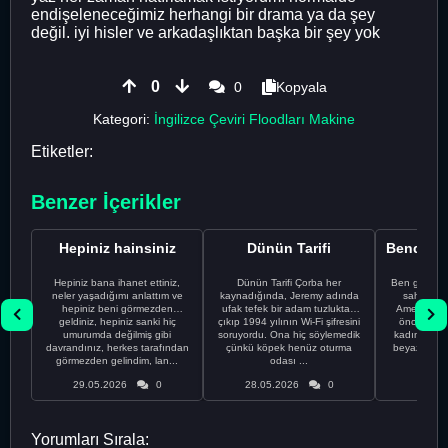
endişeleneceğimiz herhangi bir drama ya da şey
değil. iyi hisler ve arkadaşlıktan başka bir şey yok
0
0
Kopyala
Kategori:
İngilizce Çeviri Floodları Makine
Etiketler:
Benzer İçerikler
Hepiniz hainsiniz
Dünün Tarifi
Hepiniz bana ihanet ettiniz,
Dünün Tarifi Çorba her
Ben gururl
neler yaşadığımı anlattım ve
kaynadığında, Jeremy adında
sahip %10
hepiniz beni görmezden
ufak tefek bir adam tuzluktan
Amerikalıyı
geldiniz, hepiniz sanki hiç
çıkıp 1994 yılının Wi-Fi şifresini
önce ünive
umurumda değilmiş gibi
soruyordu. Ona hiç söylemedik
kadınla ta
davrandınız, herkes tarafından
çünkü köpek henüz oturma
beyaz olduğu
görmezden gelindim, lan...
odası ...
bir
29.05.2026
0
28.05.2026
0
28.05
Yorumları Sırala: