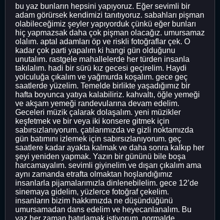
bu yaz bunların hepsini yapıyoruz. Eğer sevimli bir
adam görürsek kendimizi tanıtıyoruz. sabahları pişman
olabileceğimiz şeyler yapıyorduk çünkü eğer bunları
hiç yapmazsak daha çok pişman olacağız. umursamaz
olalım. aptal adamları öp ve riskli fotoğraflar çek. O
kadar çok parti yapalım ki hangi gün olduğunu
unutalım. rastgele mahallelerde her türden insanla
takılalım. hadi bir sürü kız gecesi geçirelim. Haydi
yolculuğa çıkalım ve yağmurda koşalım. gece geç
saatlerde yüzelim. Temelde birlikte yaşadığımız bir
hafta boyunca yatıya kalabiliriz. kahvaltı, öğle yemeği
ve akşam yemeği randevularına devam edelim.
Geceleri müzik çalarak dolaşalım. yeni müzikler
keşfetmek ve bir veya iki konsere gitmek için
sabırsızlanıyorum. çatılarımızda ve gizli noktamızda
gün batımını izlemek için sabırsızlanıyorum. geç
saatlere kadar ayakta kalmak ve daha sonra kalkıp her
şeyi yeniden yapmak. Yazın bir gününü bile boşa
harcamayalım. sevimli giyinelim ve dışarı çıkalım ama
aynı zamanda etrafta olmaktan hoşlandığımız
insanlarla pijamalarımızla dinlenebilelim. gece 12’de
sinemaya gidelim, yüzlerce fotoğraf çekelim.
insanların bizim hakkımızda ne düşündüğünü
umursamadan dans edelim ve heyecanlanalım. Bu
yaz her zaman hatırlamak istiyorum. normalde