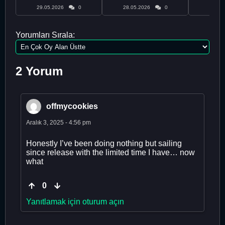
29.05.2026
0
28.05.2026
0
28.05
Yorumları Sırala:
2 Yorum
offmycookies
Aralık 3, 2025 - 4:56 pm
Honestly I’ve been doing nothing but sailing
since release with the limited time I have… now
what
0
Yanıtlamak için oturum açın