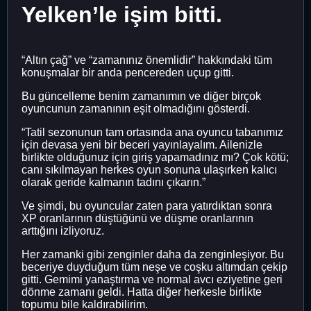
Yelken’le işim bitti.
“Altın çağ” ve “zamanınız önemlidir” hakkındaki tüm
konuşmalar bir anda pencereden uçup gitti.
Bu güncelleme benim zamanımın ve diğer birçok
oyuncunun zamanının eşit olmadığını gösterdi.
“Tatil sezonunun tam ortasında ana oyuncu tabanımız
için devasa yeni bir beceri yayınlayalım. Ailenizle
birlikte olduğunuz için giriş yapamadınız mı? Çok kötü;
canı sıkılmayan herkes oyun sonuna ulaşırken kalıcı
olarak geride kalmanın tadını çıkarın.”
Ve şimdi, bu oyuncular zaten para yatırdıktan sonra
XP oranlarının düştüğünü ve düşme oranlarının
arttığını izliyoruz.
Her zamanki gibi zenginler daha da zenginleşiyor. Bu
beceriye duyduğum tüm neşe ve coşku altımdan çekip
gitti. Gemimi yanaştırma ve normal avcı eziyetine geri
dönme zamanı geldi. Hatta diğer herkesle birlikte
topumu bile kaldırabilirim.