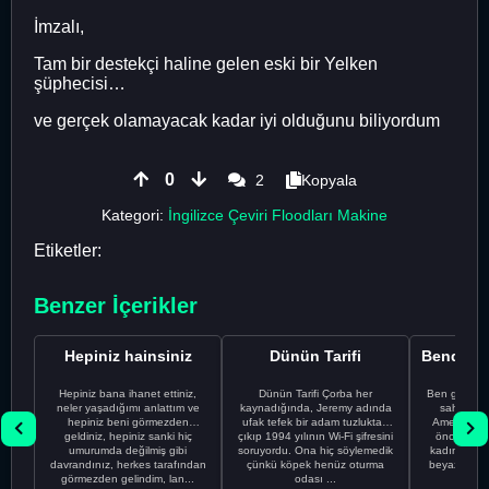
İmzalı,
Tam bir destekçi haline gelen eski bir Yelken
şüphecisi…
ve gerçek olamayacak kadar iyi olduğunu biliyordum
0
2
Kopyala
Kategori:
İngilizce Çeviri Floodları Makine
Etiketler:
Benzer İçerikler
Hepiniz hainsiniz
Dünün Tarifi
Hepiniz bana ihanet ettiniz,
Dünün Tarifi Çorba her
Ben gururl
neler yaşadığımı anlattım ve
kaynadığında, Jeremy adında
sahip %10
hepiniz beni görmezden
ufak tefek bir adam tuzluktan
Amerikalıyı
geldiniz, hepiniz sanki hiç
çıkıp 1994 yılının Wi-Fi şifresini
önce ünive
umurumda değilmiş gibi
soruyordu. Ona hiç söylemedik
kadınla ta
davrandınız, herkes tarafından
çünkü köpek henüz oturma
beyaz olduğu
görmezden gelindim, lan...
odası ...
bir