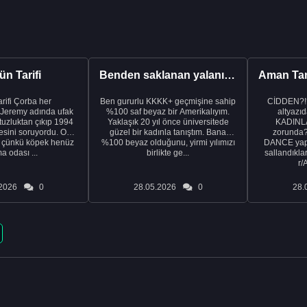
n Tarifi
Benden saklanan yalanı ortaya çıkardıktan sonra eşimden...
rba her
Ben gururlu KKKK+ geçmişine sahip
CİDDEN?!
 Jeremy adında ufak
%100 saf beyaz bir Amerikalıyım.
altyazıd
tuzluktan çıkıp 1994
Yaklaşık 20 yıl önce üniversitede
KADINLA
fresini soruyordu. Ona
güzel bir kadınla tanıştım. Bana
zorunda
k çünkü köpek henüz
%100 beyaz olduğunu, yirmi yılımızı
DANCE yapa
a odası ...
birlikte ge...
sallandıklar
r/
2026
0
28.05.2026
0
28.