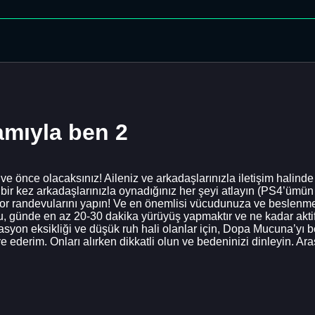
amıyla ben 2
n ve önce olacaksınız! Aileniz ve arkadaşlarınızla iletişim halind
 bir kez arkadaşlarınızla oynadığınız her şeyi atlayın (PS4’ümün
r randevularını yapın! Ve en önemlisi vücudunuza ve beslenmeye
u, günde en az 20-30 dakika yürüyüş yapmaktır ve ne kadar aktif 
vasyon eksikliği ve düşük ruh hali olanlar için, Dopa Mucuna’yı
ye ederim. Onları alırken dikkatli olun ve bedeninizi dinleyin. Ar