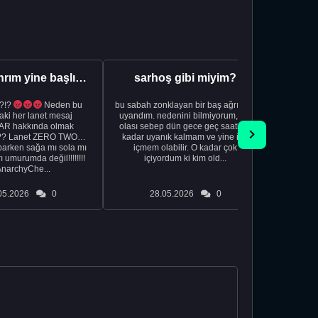
Aman Tanrım yine başlıyoruz..
sarhoş gibi miyim?
?!?
Neden bu
bu sabah zonklayan bir baş ağrısıyla
NSFW sana
aki her lanet mesaj
uyandım. nedenini bilmiyorum, tek
görmek istemi
R hakkında olmak
olası sebep dün gece geç saatlere
acıyorum 
?? Lanet ZERO TWO
kadar uyanık kalmam ve yine içki
bile 
rken sağa mı sola mı
içmem olabilir. O kadar çok
temi
ı umurumda değil!!!!!!!!
içiyordum ki kim old...
düşünc
AnarchyChe...
05.2026
0
28.05.2026
0