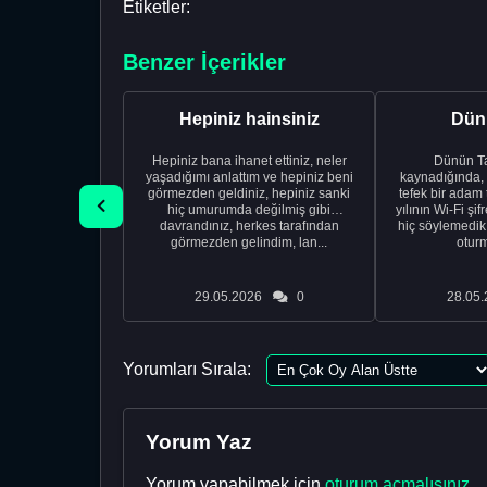
Etiketler:
Benzer İçerikler
Hepiniz hainsiniz
Dünü
Hepiniz bana ihanet ettiniz, neler
Dünün Tarifi Ço
yaşadığımı anlattım ve hepiniz beni
kaynadığında,
görmezden geldiniz, hepiniz sanki
tefek bir adam 
hiç umurumda değilmiş gibi
yılının Wi-Fi şi
davrandınız, herkes tarafından
hiç söylemedi
görmezden gelindim, lan...
oturm
29.05.2026
0
28.05.
Yorumları Sırala:
Yorum Yaz
Yorum yapabilmek için
oturum açmalısınız
.