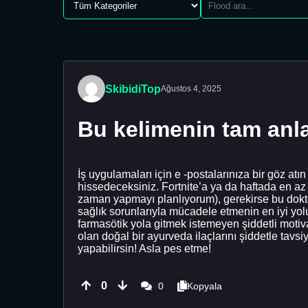
SkibidiTop
Ağustos 4, 2025
Bu kelimenin tam anl
İş uygulamaları için e -postalarınıza bir göz atı
hissedeceksiniz. Fortnite’a ya da haftada en az
zaman yapmayı planlıyorum), gerekirse bu dokto
sağlık sorunlarıyla mücadele etmenin en iyi yol
farmasötik yola gitmek istemeyen şiddetli moti
olan doğal bir ayurveda ilaçlarını şiddetle tavsi
yapabilirsin! Asla pes etme!
0
0
Kopyala