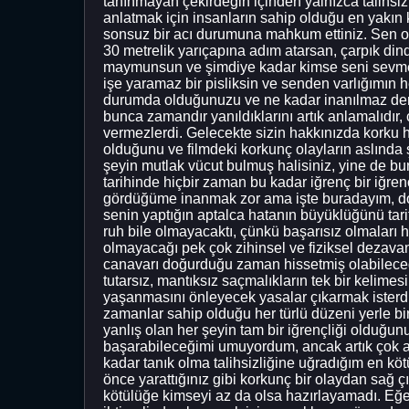
tanınmayan çekirdeğin içinden yalnızca talihsi
anlatmak için insanların sahip olduğu en yakın
sonsuz bir acı durumuna mahkum ettiniz. Sen o ka
30 metrelik yarıçapına adım atarsan, çarpık din
maymunsun ve şimdiye kadar kimse seni sevmed
işe yaramaz bir pisliksin ve senden varlığımın h
durumda olduğunuzu ve ne kadar inanılmaz dere
bunca zamandır yanıldıklarını artık anlamalıdır, 
vermezlerdi. Gelecekte sizin hakkınızda korku h
olduğunu ve filmdeki korkunç olayların aslında
şeyin mutlak vücut bulmuş halisiniz, yine de bu
tarihinde hiçbir zaman bu kadar iğrenç bir iğre
gördüğüme inanmak zor ama işte buradayım, dola
senin yaptığın aptalca hatanın büyüklüğünü tarif
ruh bile olmayacaktı, çünkü başarısız olmaları h
olmayacağı pek çok zihinsel ve fiziksel dezavan
canavarı doğurduğu zaman hissetmiş olabileceğ
tutarsız, mantıksız saçmalıkların tek bir kelimes
yaşanmasını önleyecek yasalar çıkarmak isterdi
zamanlar sahip olduğu her türlü düzeni yerle bir 
yanlış olan her şeyin tam bir iğrençliği olduğ
başarabileceğimi umuyordum, ancak artık çok a
kadar tanık olma talihsizliğine uğradığım en kö
önce yarattığınız gibi korkunç bir olaydan sağ 
kötülüğe kimseyi az da olsa hazırlayamadı. Eğer