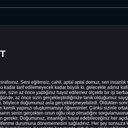
ST
srafısınız. Seni eğitimsiz, cahil, aptal aptal domuz, sen insanlık
o kadar tarif edilemeyecek kadar büyük ki, gelecekte adınız kafir
bile, sizin az önce yaptığınız hayal edilemez ölçekte bir işi berb
ğünde, az önce sizin gerçekleştirdiğinize tanık olduğumuz sayg
, böylece doğumunuz asla gerçekleşmeyebilirdi. Öldükten sonra i
in kemik yapınızı oluşturmamayı öğrensinler. Çünkü sizinle ortak
abanın senin gerçekten onun oğlu olup olmadığını sorgulamasına 
n gerekir. Doğumunuz, insanlığın hayal edebileceğiniz her açıd
tlenme durumuna dönememesini sağladınız. Her şey sonsuza kada