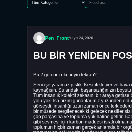
Pen_Front
Mayıs 24, 2026
BU BİR YENİDEN PO
Bu 2 gün önceki neyin tekrarı?
Seni işe yaramaz pislik. Kesinlikle yer ve hava i
kaynağısın. Şu andaki başarısızlığınızın boyutu 
Tüm insanlık kolektif zekasını bir araya getirse 
yolu yok. İsa bizim günahlarımız yüzünden öldü
görseydi, insanlığı uzun zaman önce terk ederdi
bir müzede sergilenecek ki gelecek nesiller siz
çöp parçasına ve topluma yük haline getirir. B
gibi sevmesi için karbon maddesi israfı olmama
toplumun hiçbir zaman gerçek anlamda bir örgü