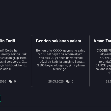
n Tarifi
Benden saklanan yalanı ortaya çıkardıktan sonra eşimden...
rba her
Ben gururlu KKKK+ geçmişine sahip
CİDDEN?!
 Jeremy adında ufak
%100 saf beyaz bir Amerikalıyım.
altyazıd
tuzluktan çıkıp 1994
Yaklaşık 20 yıl önce üniversitede
KADINLA
fresini soruyordu. Ona
güzel bir kadınla tanıştım. Bana
zorunda
k çünkü köpek henüz
%100 beyaz olduğunu, yirmi yılımızı
DANCE yapa
a odası ...
birlikte ge...
sallandıklar
r/
2026
0
28.05.2026
0
28.