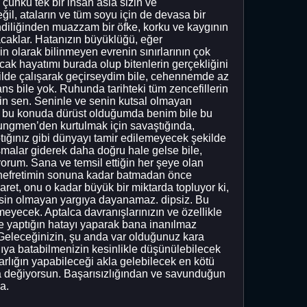
ünkü tek bir insan asla sizin ve
l, ataların ve tüm soyu için de devasa bir
ndiliğinden muazzam bir öfke, korku ve kaygının
acaklar. Hatanızın büyüklüğü, eğer
olarak bilinmeyen evrenin sınırlarının çok
ncak hayatımı burada olup bitenlerin gerçekliğini
ilde çalışarak geçirseydim bile, cehennemde az
s bile yok. Ruhunda tarihteki tüm zencefillerin
sin sen. Seninle ve senin kutsal olmayan
 ki, bu konuda dürüst olduğumda benim bile bu
ungmen’den kurtulmak için savaştığında,
ptığınız gibi dünyayı tamir edilemeyecek şekilde
ışmalar giderek daha doğru hale gelse bile,
yorum. Sana ve temsil ettiğin her şeye olan
e nefretimin sonuna kadar batmadan önce
ret, onu o kadar büyük bir miktarda topluyor ki,
kesin olmayan yargıya dayanamaz. dipsiz. Bu
eyecek. Aptalca davranışlarınızın ve özellikle
ce yaptığın hatayı yaparak bana inanılmaz
Geleceğinizin, şu anda var olduğunuz kara
ağıya batabilmenizin kesinlikle düşünülebilecek
arlığın yapabileceği akla gelebilecek en kötü
ma değiyorsun. Başarısızlığından ve savunduğun
a.