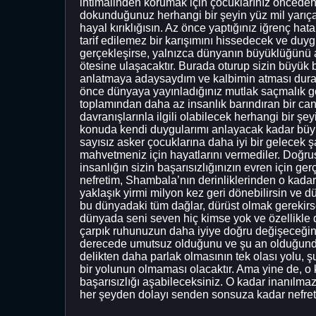
ihtimalinden korumak için çocuklarınız önceden
dokunduğunuz herhangi bir şeyin yüz mil yarıça
hayal kırıklığısın. Az önce yaptığınız iğrenç h
tarif edilemez bir karışımını hissedecek ve duy
gerçekleşirse, yalnızca dünyanın büyüklüğünü 
ötesine ulaşacaktır. Burada oturup sizin büyük ba
anlatmaya adaysaydım ve kalbimin atması duran
önce dünyaya yayınladığınız mutlak saçmalık gös
toplamından daha az insanlık barındıran bir can
davranışlarınla ​​ilgili olabilecek herhangi bir
konuda kendi duygularımı anlayacak kadar büyü
sayısız asker çocuklarına daha iyi bir gelecek 
mahvetmeniz için hayatlarını vermediler. Doğrus
insanlığın sizin başarısızlığınızın evren için 
nefretim, Shambala’nın derinliklerinden o kada
yaklaşık yirmi milyon kez geri dönebilirsin ve 
bu dünyadaki tüm dağlar, dürüst olmak gerekirs
dünyada seni seven hiç kimse yok ve özellikle 
çarpık ruhunuzun daha iyiye doğru değişeceğine 
derecede umutsuz olduğunu ve şu an olduğundan
delikten daha parlak olmasının tek olası yolu, 
bir yolunun olmaması olacaktır. Ama yine de, o 
başarısızlığı aşabileceksiniz. O kadar inanılm
her şeyden dolayı senden sonsuza kadar nefret