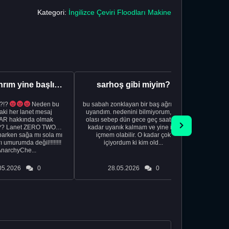
Kategori:
İngilizce Çeviri Floodları Makine
Aman Tanrım yine başlıyoruz..
sarhoş gibi miyim?
?!?
Neden bu
bu sabah zonklayan bir baş ağrısıyla
NSFW sana
aki her lanet mesaj
uyandım. nedenini bilmiyorum, tek
görmek istemi
R hakkında olmak
olası sebep dün gece geç saatlere
acıyorum 
?? Lanet ZERO TWO
kadar uyanık kalmam ve yine içki
bile 
rken sağa mı sola mı
içmem olabilir. O kadar çok
temi
ı umurumda değil!!!!!!!!
içiyordum ki kim old...
düşünc
AnarchyChe...
05.2026
0
28.05.2026
0