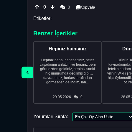
0
0
Kopyala
Etiketler:
Benzer İçerikler
Hepiniz hainsiniz
Dünü
Hepiniz bana ihanet ettiniz, neler
Dünün Tarifi Ço
yaşadığımı anlattım ve hepiniz beni
kaynadığında,
görmezden geldiniz, hepiniz sanki
tefek bir adam 
hiç umurumda değilmiş gibi
yılının Wi-Fi şi
davrandınız, herkes tarafından
hiç söylemedi
görmezden gelindim, lan...
oturm
29.05.2026
0
28.05.
Yorumları Sırala: