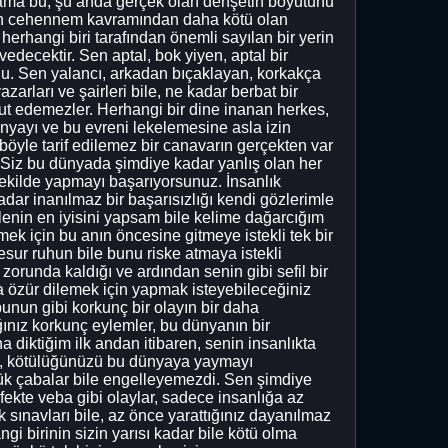
m ama bu, şu anda gerçek olan dehşetin boyutunu
ığın cehennem kavramından daha kötü olan
herhangi biri tarafından önemli sayılan bir yerin
decektir. Sen aptal, bok yiyen, aptal bir
u. Sen yalancı, arkadan bıçaklayan, korkakça
arları ve şairleri bile, ne kadar berbat bir
t edemezler. Herhangi bir dine inanan herkes,
 dünyayı ve bu evreni lekelemesine asla izin
öyle tarif edilemez bir canavarın gerçekten var
. Siz bu dünyada şimdiye kadar yanlış olan her
şekilde yapmayı başarıyorsunuz. İnsanlık
dar inanılmaz bir başarısızlığı kendi gözlerimle
lenin en iyisini yapsam bile kelime dağarcığım
mek için bu anın öncesine gitmeye istekli tek bir
esur ruhun bile bunu riske atmaya istekli
orunda kaldığı ve ardından senin gibi sefil bir
 özür dilemek için yapmak isteyebileceğiniz
 bunun gibi korkunç bir olayın bir daha
ınız korkunç eylemler, bu dünyanın bir
a diktiğim ilk andan itibaren, senin insanlıkta
ak, kötülüğünüzü bu dünyaya yaymayı
ük çabalar bile engelleyemezdi. Sen şimdiye
fekte veba gibi olaylar, sadece insanlığa az
 sınavları bile, az önce yarattığınız dayanılmaz
i birinin sizin yarısı kadar bile kötü olma