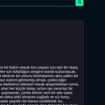
 ve bir bütün olarak tüm yaşam için tam bir utanç
ler için kötülüğün simgesi olarak kullanılacak.
at etmenin bir yolunu bulmalarının akla yatkın bir
ısız eylemi görmemiş olmalı, çünkü eğer
skeletiniz bilimsel olarak araştırıldıktan sonra
 olan her küçük detay, onları işe yaramaz bir
şaşmamalı, çünkü birinin seni bir aile üyesi
an daha kötü olmasını sağladı ve siz bunu,
r şaşırtıcı bir kaosa sürüklendi; bu,