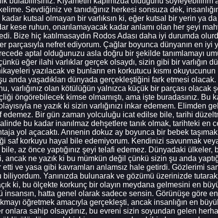
zlik bulabilirsiniz. Kıyametin kapımızda olduğunu söyleyebiliri
 kelime. Sevdiğiniz ve tanıdığınız herkesi sonsuza dek, insanl
dar kutsal olmayan bir varlıksın ki, eğer kutsal bir yerin ya da 
dar kese ruhun, onarılamayacak kadar anlamı olan her şeyi mahve
i. Bize hiç katılmasaydın Rodos Adası daha iyi durumda olurd
er parçasıyla nefret ediyorum. Çağlar boyunca dünyanın en iyi yaz
cede aptal olduğunuzu asla doğru bir şekilde tanımlamayı umu
çünkü eğer ilahi varlıklar gerçek olsaydı, sizin gibi bir varlığın
ikayeleri yazılacak ve bunların en korkutucu kısmı okuyucunun b
 şu anda yaşadıkları dünyada gerçekleştiğini fark etmesi olacak
nu, varlığınız olan kötülüğün yalnızca küçük bir parçası olacak 
nçliği öngörebilecek kimse olmamıştı, ama işte buradasınız. Bu ka
yısıyla ne yazık ki sizin varlığınızı inkar edemem. Elimden ge
 edemez. Bir gün zaman yolculuğu icat edilse bile, tarihi düzelt
alinde bu kadar inanılmaz dehşetlere tanık olmak, tarihteki en c
taja yol açacaktı. Annenin dokuz ay boyunca bir bebek taşımak z
i saf korkuyu hayal bile edemiyorum. Kendinizi savunmak veya
i bile, az önce yaptığınız şeyi telafi edemez. Dünyadaki ülkeler,
, ancak ne yazık ki bu mümkün değil çünkü sizin şu anda yaptığ
etti ve yasa gibi kavramları anlamsız hale getirdi. Gözlerimi san
unu biliyordum. Yanınızda bulunarak ve gözümü üzerinizde tutar
çık ki, bu ölçekte korkunç bir olayın meydana gelmesini en büy
tü insansın, hatta genel olarak sadece sensin. Görünüşe göre en
çıkmayı öğretmek amacıyla gerçekleşti, ancak insanlığın en büyük
 onlara sahip olsaydınız, bu evreni sizin soyundan gelen herhang