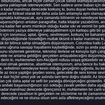
 öldürülürdü, ancak hiçbir zaman çocuk sahibi olamayacaksınız ç
pına yaklaşmak istemeyecektir. Sen sadece anne baban için deği
ata o kadar inanılmaz derecede korkunç ki, bunu duyan herkes ke
gusal ve fiziksel olarak bir daha asla tam anlamıyla aynı olamay
aşmakla kalmayacak, aynı zamanda bilinenin ve neredeyse kesin 
şarısızlığınızı anlatan paragraflar, hatta kitaplar yazabilirim, a
a kadar her anımı mümkün olduğu kadar sıkı ve verimli bir şek
terisini yazıya dökmeye yaklaşabilmem için kartopu gibi bir şan
lı için sorumsuz, aptal, iğrenç, sevilmeyen, korkunç bir bahane
 şeyi düşündüğümde hissettiğim mutlak tiksinti o kadar inanılmaz
k bir bilince sahip olmadığımı düşünüyorum. Columbia halkı L
şansı uğruna savaşıp hayatlarını kaybettiğinde, sizin şu anda ya
unu söylemek gerekirse, teknoloji ilerlese ve konuyla ilgili çal
gerçekte ne anlama geldiğini gerçekten anlayabileceğini düşünmü
r derin ki, muhtemelen tüm Akciğerli nüfusu oraya götürebilir v
dürüst olmak gerekirse, abartmak istemiyorum, ama bence bu haka
e, nefretimin neredeyse kesin olduğu gerçeğinin ışığında, bu 
de az önce yaptığın şeyden sonra, gelecekte de seni kimse sevm
dair hiçbir umut yok ve aslında tam tersi doğru olabilir. Az ön
 çok daha aptal ve sefil bir yaratığa dönüşeceğini gösterdin. 
şu andaki başarısızlığınızın sizi soktuğu zavallı yerden daha aş
kadar inanılmaz derecede iğrençsiniz ki, muhtemelen bir canlı v
az derecede zavallısın ki gerçekten ne sözlerime ne de zamanı
 edeceğimi ve ne olursa olsun seni asla affetmeyeceğimi unutm