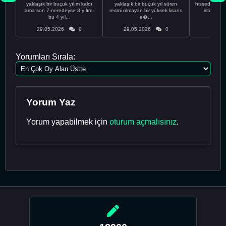
yaklaşık bir buçuk yılım kaldı
yaklaşık bir buçuk yıl süren
hissediyorum.
ama son 7-neredeyse 8 yılımı
resmi olmayan bir yüksek lisans
istikrarsız
bu 4 yıl...
e�...
29.05.2026
0
29.05.2026
0
29.05
Yorumları Sırala:
Yorum Yaz
Yorum yapabilmek için
oturum açmalısınız
.