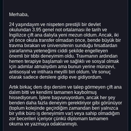
Merhaba,
24 yaşındayım ve nispeten prestijli bir devlet
okulundan 3.95 genel not ortalaması ile tarih ve
İngilizce çift ana dalıyla yeni mezun oldum. Ancak, iki
yıl önce okula transfer olmadan önce, bende büyük bir
travma bırakan ve üniversitenin sunduğu fırsatlardan
yararlanma yeteneğimi ciddi şekilde engelleyen
önemli bir tıbbi deneyimim oldu. Travmanın ardından
hemen terapiye başlamalı ve sağlıklı ve sosyal olmak
için adımlar atmalıydım ama bunun yerine münzevi,
antisosyal ve intihara meyilli biri oldum. Ve sonuç
olarak sadece derslere gidip eve gidiyordum.
Artık birkaç ders dışı dersim ve talep görmeyen çift ana
dalım bitti ve kendimi tamamen kaybolmuş
hissediyorum. İşlere başvuruyordum, ancak her şey
benden daha fazla deneyim gerektiriyor gibi görünüyor
(toplum kolejinde geçirdiğim zamandan beri yalnızca
bir yıllık büro iş deneyimim var) veya sahip olmadığım
zor becerileri içeriyor çünkü diplomam tamamen
okuma ve yazmaya odaklanmıştı.