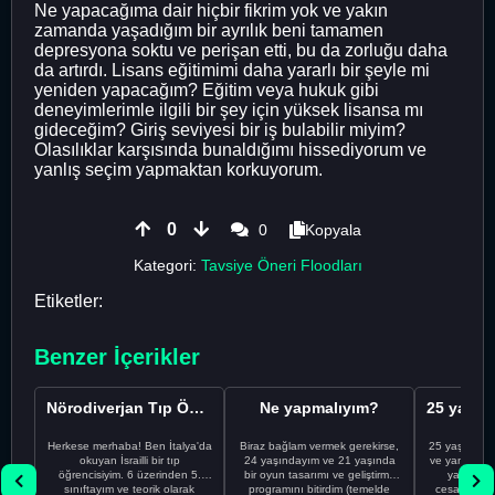
Ne yapacağıma dair hiçbir fikrim yok ve yakın
zamanda yaşadığım bir ayrılık beni tamamen
depresyona soktu ve perişan etti, bu da zorluğu daha
da artırdı. Lisans eğitimimi daha yararlı bir şeyle mi
yeniden yapacağım? Eğitim veya hukuk gibi
deneyimlerimle ilgili bir şey için yüksek lisansa mı
gideceğim? Giriş seviyesi bir iş bulabilir miyim?
Olasılıklar karşısında bunaldığımı hissediyorum ve
yanlış seçim yapmaktan korkuyorum.
0
0
Kopyala
Kategori:
Tavsiye Öneri Floodları
Etiketler:
Benzer İçerikler
Nörodiverjan Tıp Öğrencisi Yeni Bir Yol Arıyor
Ne yapmalıyım?
Herkese merhaba! Ben İtalya'da
Biraz bağlam vermek gerekirse,
25 yaşındayı
okuyan İsrailli bir tıp
24 yaşındayım ve 21 yaşında
ve yanlış kar
öğrencisiyim. 6 üzerinden 5.
bir oyun tasarımı ve geliştirme
yapmadı
sınıftayım ve teorik olarak
programını bitirdim (temelde
cesaretimin 