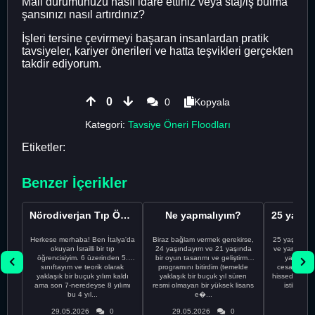
Mali durumunuzu nasıl idare ettiniz veya staj/iş bulma
şansınızı nasıl artırdınız?
İşleri tersine çevirmeyi başaran insanlardan pratik
tavsiyeler, kariyer önerileri ve hatta teşvikleri gerçekten
takdir ediyorum.
0
0
Kopyala
Kategori:
Tavsiye Öneri Floodları
Etiketler:
Benzer İçerikler
Nörodiverjan Tıp Öğrencisi Yeni Bir Yol Arıyor
Ne yapmalıyım?
Herkese merhaba! Ben İtalya'da
Biraz bağlam vermek gerekirse,
25 yaşındayı
okuyan İsrailli bir tıp
24 yaşındayım ve 21 yaşında
ve yanlış kar
öğrencisiyim. 6 üzerinden 5.
bir oyun tasarımı ve geliştirme
yapmadı
sınıftayım ve teorik olarak
programını bitirdim (temelde
cesaretimin 
yaklaşık bir buçuk yılım kaldı
yaklaşık bir buçuk yıl süren
hissediyorum.
ama son 7-neredeyse 8 yılımı
resmi olmayan bir yüksek lisans
istikrarsız
bu 4 yıl...
e�...
29.05.2026
0
29.05.2026
0
29.05