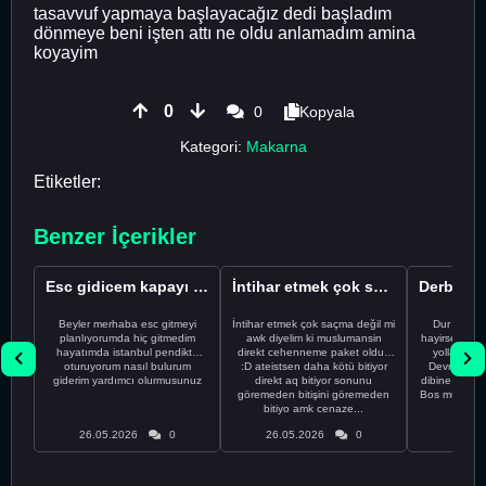
tasavvuf yapmaya başlayacağız dedi başladım
dönmeye beni işten attı ne oldu anlamadım amina
koyayim
0
0
Kopyala
Kategori:
Makarna
Etiketler:
Benzer İçerikler
Esc gidicem kapayı koydum
İntihar etmek çok saçma değil mi
Beyler merhaba esc gitmeyi
İntihar etmek çok saçma değil mi
Dur Oğlum
planlıyorumda hiç gitmedim
awk diyelim ki muslumansin
hayirsever bi
hayatımda istanbul pendikte
direkt cehenneme paket oldun
yolla deme
oturuyorum nasıl bulurum
:D ateistsen daha kötü bitiyor
Devrim abi a
giderim yardımcı olurmusunuz
direkt aq bitiyor sonunu
dibine vurdu
göremeden bitişini göremeden
Bos muhabbe
bitiyo amk cenaze...
an
26.05.2026
0
26.05.2026
0
26.05