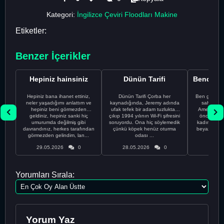
Kategori:
İngilizce Çeviri Floodları Makine
Etiketler:
Benzer İçerikler
Hepiniz hainsiniz
Dünün Tarifi
Hepiniz bana ihanet ettiniz,
Dünün Tarifi Çorba her
Ben gururl
neler yaşadığımı anlattım ve
kaynadığında, Jeremy adında
sahip %10
hepiniz beni görmezden
ufak tefek bir adam tuzluktan
Amerikalıyı
geldiniz, hepiniz sanki hiç
çıkıp 1994 yılının Wi-Fi şifresini
önce ünive
umurumda değilmiş gibi
soruyordu. Ona hiç söylemedik
kadınla ta
davrandınız, herkes tarafından
çünkü köpek henüz oturma
beyaz olduğu
görmezden gelindim, lan...
odası ...
bir
29.05.2026
0
28.05.2026
0
28.05
Yorumları Sırala:
Yorum Yaz