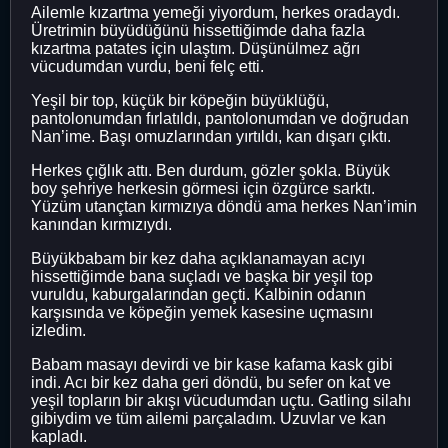
Ailemle kızartma yemeği yiyordum, herkes oradaydı.
Üretrimin büyüdüğünü hissettiğimde daha fazla
kızartma patates için ulaştım. Düşünülmez ağrı
vücudumdan vurdu, beni felç etti.
Yeşil bir top, küçük bir köpeğin büyüklüğü,
pantolonumdan fırlatıldı, pantolonumdan ve doğrudan
Nan’ime. Başı omuzlarından yırtıldı, kan dışarı çıktı.
Herkes çığlık attı. Ben durdum, gözler şokla. Büyük
boy şehriye herkesin görmesi için özgürce sarktı.
Yüzüm utançtan kırmızıya döndü ama herkes Nan’imin
kanından kırmızıydı.
Büyükbabam bir kez daha açıklanamayan acıyı
hissettiğimde bana suçladı ve başka bir yeşil top
vuruldu, kaburgalarından geçti. Kalbinin odanın
karşısında ve köpeğin yemek kasesine uçmasını
izledim.
Babam masayı devirdi ve bir kase kafama kask gibi
indi. Acı bir kez daha geri döndü, bu sefer on kat ve
yeşil topların bir akışı vücudumdan uçtu. Gatling silahı
gibiydim ve tüm ailemi parçaladım. Uzuvlar ve kan
kapladı.