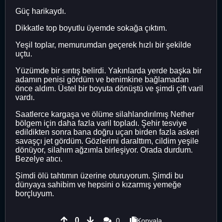
Güç harikaydı.
Dikkatle top boyutlu üyemde sokağa çıktım.
Yeşil toplar, memurumdan geçerek hızlı bir şekilde
uçtu.
Yüzümde bir sırıtış belirdi. Yakınlarda yerde başka bir
adamın penisi gördüm ve benimkine bağlamadan
önce aldım. Üstel bir boyuta dönüştü ve şimdi çift varil
vardı.
Saatlerce kargaşa ve ölüme silahlandırılmış Nether
bölgem için daha fazla varil topladı. Şehir tesviye
edildikten sonra bana doğru uçan birden fazla askeri
savaşçı jet gördüm. Gözlerimi daralttım, cildim yeşile
dönüyor, silahım ağzımla birleşiyor. Orada durdum.
Bezelye atıcı.
Şimdi ölü tahtımın üzerine oturuyorum. Şimdi bu
dünyaya sahibim ve hepsini o kızarmış yemeğe
borçluyum.
0
0
Kopyala