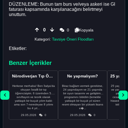
DÜZENLEME: Bunun tam burs ve/veya askeri ise GI
faturası kapsamında karşılanacağını belirtmeyi
unuttum.
0
0
Kopyala
Kategori:
Tavsiye Öneri Floodları
Etiketler:
Benzer İçerikler
Nörodiverjan Tıp Öğrencisi Yeni Bir Yol Arıyor
Ne yapmalıyım?
Herkese merhaba! Ben İtalya'da
Biraz bağlam vermek gerekirse,
25 yaşındayı
okuyan İsrailli bir tıp
24 yaşındayım ve 21 yaşında
ve yanlış kar
öğrencisiyim. 6 üzerinden 5.
bir oyun tasarımı ve geliştirme
yapmadı
sınıftayım ve teorik olarak
programını bitirdim (temelde
cesaretimin 
yaklaşık bir buçuk yılım kaldı
yaklaşık bir buçuk yıl süren
hissediyorum.
ama son 7-neredeyse 8 yılımı
resmi olmayan bir yüksek lisans
istikrarsız
bu 4 yıl...
e�...
29.05.2026
0
29.05.2026
0
29.05