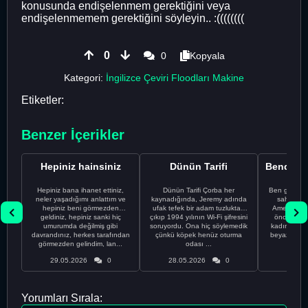
konusunda endişelenmem gerektiğini veya
endişelenmemem gerektiğini söyleyin.. :((((((((
0
0
Kopyala
Kategori:
İngilizce Çeviri Floodları Makine
Etiketler:
Benzer İçerikler
Hepiniz hainsiniz
Dünün Tarifi
Hepiniz bana ihanet ettiniz,
Dünün Tarifi Çorba her
Ben gururl
neler yaşadığımı anlattım ve
kaynadığında, Jeremy adında
sahip %10
hepiniz beni görmezden
ufak tefek bir adam tuzluktan
Amerikalıyı
geldiniz, hepiniz sanki hiç
çıkıp 1994 yılının Wi-Fi şifresini
önce ünive
umurumda değilmiş gibi
soruyordu. Ona hiç söylemedik
kadınla ta
davrandınız, herkes tarafından
çünkü köpek henüz oturma
beyaz olduğu
görmezden gelindim, lan...
odası ...
bir
29.05.2026
0
28.05.2026
0
28.05
Yorumları Sırala: