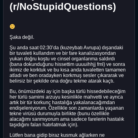
(r/NoStupidQuestions)
Şaka değil.
Şu anda saat 02:30’da (kuzeybatı Avrupa) dışarıdaki
bir tuvaleti kullandım ve bir fare kanalizasyondan
yukarı doğru koştu ve cinsel organlarıma saldırdı
(bana dokunduğunu hissettim uuuuihhjj fml) ve sonra
ikimiz de korktuk ve bu kısa anda tuvaletten tamamen
atladı ve ben oradayken korkmuş sesler çıkararak ve
belirsiz bir şekilde ona doğru tekme atarak kaçtı.
Bu, önümüzdeki ay için başka türlü hissedebileceğim
her türlü samimi arzuyu kesinlikle mahvetti ve ayrıca
artık bir tür korkunç hastalığa yakalanacağımdan
endişeleniyorum. Özellikle son zamanlarda yaşanan
tekne virüsü durumuyla birlikte (bunu özellikle
alacağımı sanmıyorum ama sadece farelerin hastalık
taşıdığını falan hatırlatmak için).
Lütfen bana gidip biraz kusmuk ağlarken ne