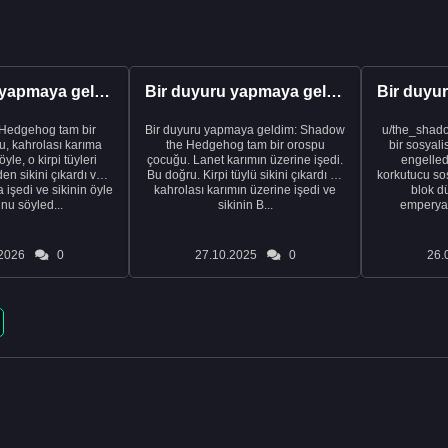
Bir duyuru yapmaya geldim
Bir duyuru yapmaya geldim
Hedgehog tam bir
Bir duyuru yapmaya geldim: Shadow
u/the_shado
, kahrolası karıma
the Hedgehog tam bir orospu
bir sosyali
yle, o kirpi tüyleri
çocuğu. Lanet karımın üzerine işedi.
engelled
en sikini çıkardı ve
Bu doğru. Kirpi tüylü sikini çıkardı ve
korkutucu sos
 işedi ve sikinin öyle
kahrolası karımın üzerine işedi ve
blok d
nu söyled...
sikinin B...
emperyal
2026
0
27.10.2025
0
26.