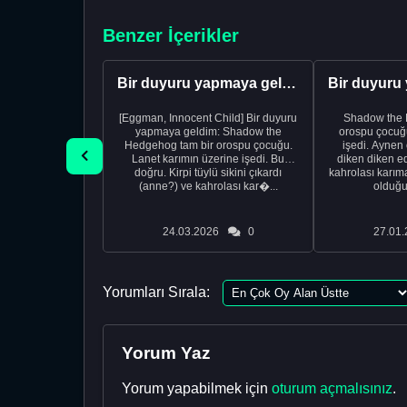
Benzer İçerikler
Bir duyuru yapmaya geldim
[Eggman, Innocent Child] Bir duyuru
Shadow the 
yapmaya geldim: Shadow the
orospu çocuğu
Hedgehog tam bir orospu çocuğu.
işedi. Aynen ö
Lanet karımın üzerine işedi. Bu
diken diken ed
doğru. Kirpi tüylü sikini çıkardı
kahrolası karıma
(anne?) ve kahrolası kar�...
olduğu
24.03.2026
0
27.01.
Yorumları Sırala:
Yorum Yaz
Yorum yapabilmek için
oturum açmalısınız
.