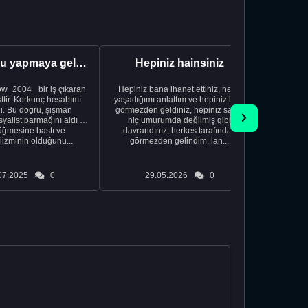
Bir duyuru yapmaya geldim
Hepiniz hainsiniz
w_2004_ bir iş çıkaran
Hepiniz bana ihanet ettiniz, neler
Dünün
sttir. Korkunç hesabımı
yaşadığımı anlattım ve hepiniz beni
kaynadığ
i. Bu doğru, şişman
görmezden geldiniz, hepiniz sanki
tefek bir
yalist parmağını aldı ve
hiç umurumda değilmiş gibi
yılının Wi
üğmesine bastı ve
davrandınız, herkes tarafından
hiç söyl
izminin olduğunu...
görmezden gelindim, lan...
07.2025
0
29.05.2026
0