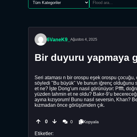
6VaneK9_
Ağustos 4, 2025
Bir duyuru yapmaya 
Seri ataması n bir orospu eşek orospu çocuğu, o 
söyledi "Bu büyük" Ve bunun iğrenç olduğunu sö
et ne? İşte Dong’um nasıl görünüyor: Pffft, doğr
yüzden tahmin et ne oldu? Bakır-9’u becereceğ
ayına kızıyorum! Bunu nasıl seversin, Khan? Be
kızmadan önce görüşümden çık.
0
0
Kopyala
Etiketler: