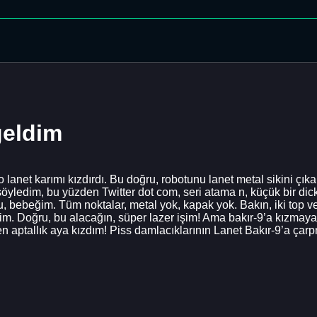
geldim
lanet karımı kızdırdı. Bu doğru, robotunu lanet metal sikini çıkar
yledim, bu yüzden Twitter dot com, seri atama n, küçük bir dic
u, bebeğim. Tüm noktalar, metal yok, kapak yok. Bakın, iki top v
im. Doğru, bu alacağın, süper lazer işim! Ama bakır-9’a kızma
n aptallık aya kızdım! Piss damlacıklarının Lanet Bakır-9’a ça