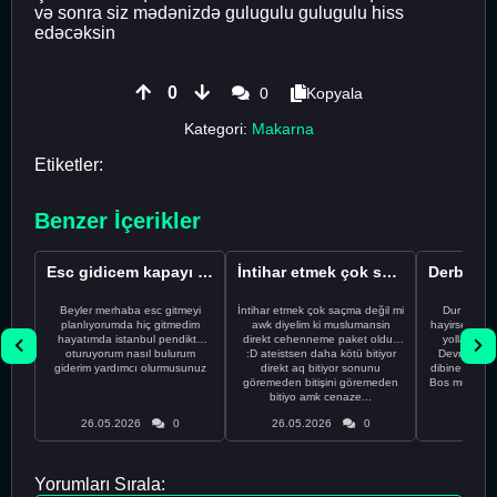
və sonra siz mədənizdə gulugulu gulugulu hiss
edəcəksin
0
0
Kopyala
Kategori:
Makarna
Etiketler:
Benzer İçerikler
Esc gidicem kapayı koydum
İntihar etmek çok saçma değil mi
Beyler merhaba esc gitmeyi
İntihar etmek çok saçma değil mi
Dur Oğlum
planlıyorumda hiç gitmedim
awk diyelim ki muslumansin
hayirsever bi
hayatımda istanbul pendikte
direkt cehenneme paket oldun
yolla deme
oturuyorum nasıl bulurum
:D ateistsen daha kötü bitiyor
Devrim abi a
giderim yardımcı olurmusunuz
direkt aq bitiyor sonunu
dibine vurdu
göremeden bitişini göremeden
Bos muhabbe
bitiyo amk cenaze...
an
26.05.2026
0
26.05.2026
0
26.05
Yorumları Sırala: