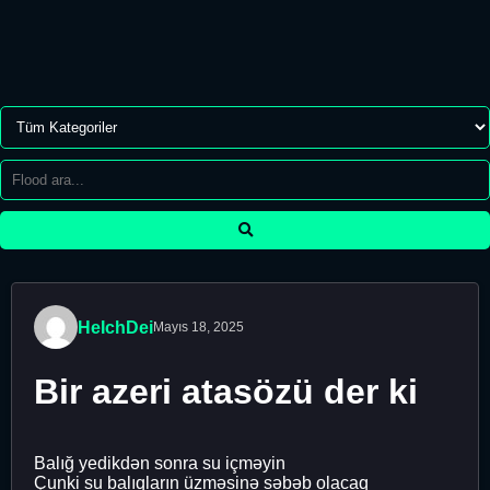
HeIchDei
Mayıs 18, 2025
Bir azeri atasözü der ki
Balığ yedikdən sonra su içməyin
Çunki su balıqların üzməsinə səbəb olacaq