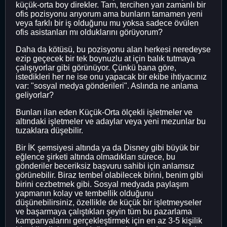
küçük-orta boy direkler. Tam, tercihen yarı zamanlı bir
ofis pozisyonu arıyorum ama bunların tamamen yeni
veya farklı bir iş olduğunu mu yoksa sadece övülen
ofis asistanları mı olduklarını görüyorum?
Daha da kötüsü, bu pozisyonu alan herkesi neredeyse
ezip geçecek bir tek boynuzlu at için balık tutmaya
çalışıyorlar gibi görünüyor. Çünkü bana göre,
istedikleri her ne ise onu yapacak bir ekibe ihtiyacınız
var: "sosyal medya gönderileri". Aslında ne anlama
geliyorlar?
Bunları ilan eden Küçük-Orta ölçekli işletmeler ve
altındaki işletmeler ve adaylar veya yeni mezunlar bu
tuzaklara düşebilir.
Bir İK şemsiyesi altında ya da Disney gibi büyük bir
eğlence şirketi altında olmadıkları sürece, bu
gönderiler beceriksiz başvuru sahibi için anlamsız
görünebilir. Biraz tembel olabilecek birini, benim gibi
birini cezbetmek gibi. Sosyal medyada paylaşım
yapmanın kolay ve tembellik olduğunu
düşünebilirsiniz, özellikle de küçük bir işletmeyseler
ve başarmaya çalıştıkları şeyin tüm bu pazarlama
kampanyalarını gerçekleştirmek için en az 3-5 kişilik