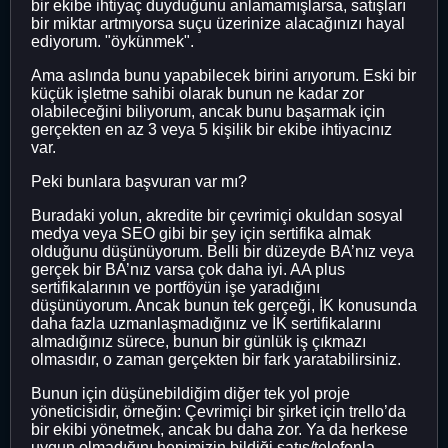
bir ekibe ihtiyaç duyduğunu anlamamışlarsa, satışları
bir miktar artmıyorsa suçu üzerinize alacağınızı hayal
ediyorum. "öykünmek".
Ama aslında bunu yapabilecek birini arıyorum. Eski bir
küçük işletme sahibi olarak bunun ne kadar zor
olabileceğini biliyorum, ancak bunu başarmak için
gerçekten en az 3 veya 5 kişilik bir ekibe ihtiyacınız
var.
Peki bunlara başvuran var mı?
Buradaki yolun, akredite bir çevrimiçi okuldan sosyal
medya veya SEO gibi bir şey için sertifika almak
olduğunu düşünüyorum. Belli bir düzeyde BA’nız veya
gerçek bir BA’nız varsa çok daha iyi. AA plus
sertifikalarının ve portföyün işe yaradığını
düşünüyorum. Ancak bunun tek gerçeği, İK konusunda
daha fazla uzmanlaşmadığınız ve İK sertifikalarını
almadığınız sürece, bunun bir günlük iş çıkmazı
olmasıdır, o zaman gerçekten bir fark yaratabilirsiniz.
Bunun için düşünebildiğim diğer tek yol proje
yöneticisidir, örneğin: Çevrimiçi bir şirket için trello’da
bir ekibi yönetmek, ancak bu daha zor. Ya da herkese
uygun olmadığını hepimizin bildiği satış/telefonla