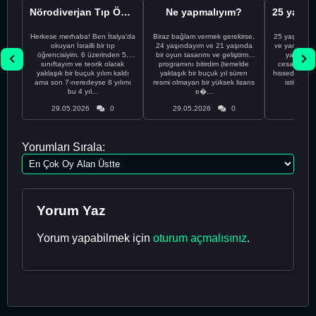
Nörodiverjan Tıp Öğrencisi Yeni Bir Yol Arıyor
Ne yapmalıyım?
Herkese merhaba! Ben İtalya'da
Biraz bağlam vermek gerekirse,
25 yaşındayı
okuyan İsrailli bir tıp
24 yaşındayım ve 21 yaşında
ve yanlış kar
öğrencisiyim. 6 üzerinden 5.
bir oyun tasarımı ve geliştirme
yapmadı
sınıftayım ve teorik olarak
programını bitirdim (temelde
cesaretimin 
yaklaşık bir buçuk yılım kaldı
yaklaşık bir buçuk yıl süren
hissediyorum.
ama son 7-neredeyse 8 yılımı
resmi olmayan bir yüksek lisans
istikrarsız
bu 4 yıl...
e�...
29.05.2026
0
29.05.2026
0
29.05
Yorumları Sırala:
Yorum Yaz
Yorum yapabilmek için
oturum açmalısınız
.