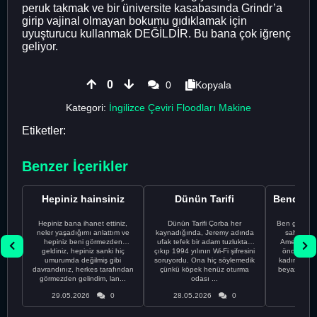
peruk takmak ve bir üniversite kasabasında Grindr’a
girip vajinal olmayan bokumu gıdıklamak için
uyuşturucu kullanmak DEĞİLDİR. Bu bana çok iğrenç
geliyor.
0
0
Kopyala
Kategori:
İngilizce Çeviri Floodları Makine
Etiketler:
Benzer İçerikler
Hepiniz hainsiniz
Dünün Tarifi
Hepiniz bana ihanet ettiniz,
Dünün Tarifi Çorba her
Ben gururl
neler yaşadığımı anlattım ve
kaynadığında, Jeremy adında
sahip %10
hepiniz beni görmezden
ufak tefek bir adam tuzluktan
Amerikalıyı
geldiniz, hepiniz sanki hiç
çıkıp 1994 yılının Wi-Fi şifresini
önce ünive
umurumda değilmiş gibi
soruyordu. Ona hiç söylemedik
kadınla ta
davrandınız, herkes tarafından
çünkü köpek henüz oturma
beyaz olduğu
görmezden gelindim, lan...
odası ...
bir
29.05.2026
0
28.05.2026
0
28.05