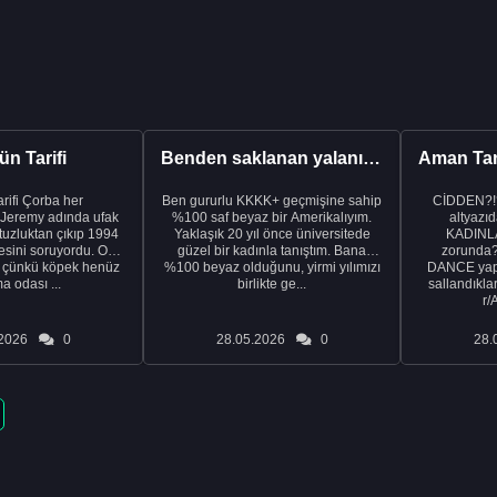
n Tarifi
Benden saklanan yalanı ortaya çıkardıktan sonra eşimden...
rba her
Ben gururlu KKKK+ geçmişine sahip
CİDDEN?!
 Jeremy adında ufak
%100 saf beyaz bir Amerikalıyım.
altyazıd
tuzluktan çıkıp 1994
Yaklaşık 20 yıl önce üniversitede
KADINLA
fresini soruyordu. Ona
güzel bir kadınla tanıştım. Bana
zorunda
k çünkü köpek henüz
%100 beyaz olduğunu, yirmi yılımızı
DANCE yapa
a odası ...
birlikte ge...
sallandıklar
r/
2026
0
28.05.2026
0
28.