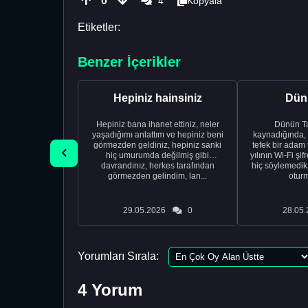
0
4
Kopyala
Etiketler:
Benzer İçerikler
Hepiniz hainsiniz
Dünü
Hepiniz bana ihanet ettiniz, neler
Dünün Tarifi Ço
yaşadığımı anlattım ve hepiniz beni
kaynadığında,
görmezden geldiniz, hepiniz sanki
tefek bir adam 
hiç umurumda değilmiş gibi
yılının Wi-Fi şi
davrandınız, herkes tarafından
hiç söylemedi
görmezden gelindim, lan...
oturm
29.05.2026
0
28.05.
Yorumları Sırala:
4 Yorum