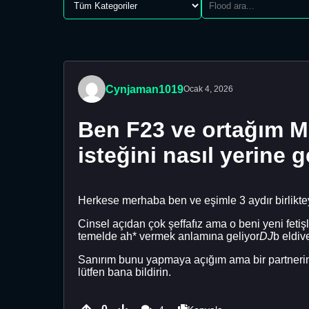
Cynjaman1019
Ocak 4, 2026
Ben F23 ve ortağım M24
isteğini nasıl yerine
Herkese merhaba ben ve eşimle 3 aydır birliktey
Cinsel açıdan çok şeffafız ama o beni yeni fetiş
temelde ah* vermek anlamına geliyor
DJ
b eldiv
Sanırım bunu yapmaya açığım ama bir partnerin
lütfen bana bildirin.