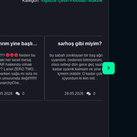
Kategori:
İngilizce Çeviri Floodları Makine
Aman Tanrım yine başlıyoruz..
sarhoş gibi miyim?
?!?
Neden bu
bu sabah zonklayan bir baş ağrısıyla
NSFW sana
aki her lanet mesaj
uyandım. nedenini bilmiyorum, tek
görmek istemi
R hakkında olmak
olası sebep dün gece geç saatlere
acıyorum 
?? Lanet ZERO TWO
kadar uyanık kalmam ve yine içki
bile 
rken sağa mı sola mı
içmem olabilir. O kadar çok
temi
ı umurumda değil!!!!!!!!
içiyordum ki kim old...
düşünc
AnarchyChe...
05.2026
0
28.05.2026
0