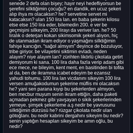
senede 2 defa olan bişey; hayır neyi hedefliyorsun be
şerefini silktiğimin çocuğu? en dandik, en ucuz şekeri
alıp ihya mı olacaksın? he? servetine servet mi
katacaksın? ulan 150 lira lan. en baba şekerin kilosu
etse etse 150 lira eder, bilemedin 200. e ver be
geçmişini silkeyim, 200 lirayı da veriver lan. he? 50
liralık o deterjan kokan sikimsomik şekeri alıyon, hiç
de utanmadan ikram ediyor o yaşmağını silktiğimin
fahişe karıcığın. “sağol almıyım” deyince de bozuluyor,
tribe giriyor. be vilayetini siktimin evladı, neden
alayım? niye alayım lan? zürihten likörlü çikolata getirt
demiyorum ki sana. 100 lira daha fazla verip adam gibi
ece mece, ne bileyim, kent ment, en basitinden bi tofita
al da, ben de ikramına icabet edeyim be ezansız
yahudi tohumu. 100 lira lan vicdanını sikeyim 100 lira
versen amuğakodumun şekerine müflis mi olacaksın
he? yani sen parana kıyıp bu şekerlerden almıyon,
ben mecbur muyum senin ikram ettiğin, daha paketi
açmadan pekmez gibi yavşayan o sikik şekerlerinden
yemeye. şimşek şekerleme a.ş nedir be yavrusunu
silktiğimin dürzüsü he? rüzgar çikolata nedir ulan
götoğlanı. bu nedir kabrini dergahını sikeyim bu nedir?
senin yaptığın hesapları sikeyim be amın oğlu, bu
nedir?