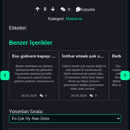
0
0
Kopyala
Kategori:
Makarna
Etiketler:
Benzer İçerikler
Esc gidicem kapayı koydum
İntihar etmek çok saçma değil mi
Beyler merhaba esc gitmeyi
İntihar etmek çok saçma değil mi
Dur Oğlum
planlıyorumda hiç gitmedim
awk diyelim ki muslumansin
hayirsever bi
hayatımda istanbul pendikte
direkt cehenneme paket oldun
yolla deme
oturuyorum nasıl bulurum
:D ateistsen daha kötü bitiyor
Devrim abi a
giderim yardımcı olurmusunuz
direkt aq bitiyor sonunu
dibine vurdu
göremeden bitişini göremeden
Bos muhabbe
bitiyo amk cenaze...
an
26.05.2026
0
26.05.2026
0
26.05
Yorumları Sırala: