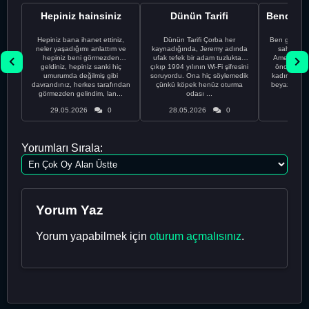
Hepiniz hainsiniz
Dünün Tarifi
Hepiniz bana ihanet ettiniz,
Dünün Tarifi Çorba her
Ben gururl
neler yaşadığımı anlattım ve
kaynadığında, Jeremy adında
sahip %10
hepiniz beni görmezden
ufak tefek bir adam tuzluktan
Amerikalıyı
geldiniz, hepiniz sanki hiç
çıkıp 1994 yılının Wi-Fi şifresini
önce ünive
umurumda değilmiş gibi
soruyordu. Ona hiç söylemedik
kadınla ta
davrandınız, herkes tarafından
çünkü köpek henüz oturma
beyaz olduğu
görmezden gelindim, lan...
odası ...
bir
29.05.2026
0
28.05.2026
0
28.05
Yorumları Sırala:
Yorum Yaz
Yorum yapabilmek için
oturum açmalısınız
.