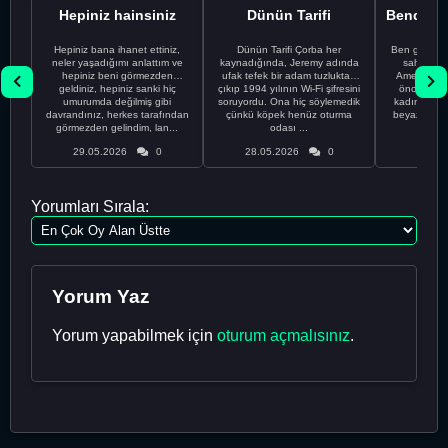
Hepiniz hainsiniz
Dünün Tarifi
Hepiniz bana ihanet ettiniz,
Dünün Tarifi Çorba her
Ben gururl
neler yaşadığımı anlattım ve
kaynadığında, Jeremy adında
sahip %10
hepiniz beni görmezden
ufak tefek bir adam tuzluktan
Amerikalıyı
geldiniz, hepiniz sanki hiç
çıkıp 1994 yılının Wi-Fi şifresini
önce ünive
umurumda değilmiş gibi
soruyordu. Ona hiç söylemedik
kadınla ta
davrandınız, herkes tarafından
çünkü köpek henüz oturma
beyaz olduğu
görmezden gelindim, lan...
odası ...
bir
29.05.2026
0
28.05.2026
0
28.05
Yorumları Sırala:
Yorum Yaz
Yorum yapabilmek için
oturum açmalısınız
.