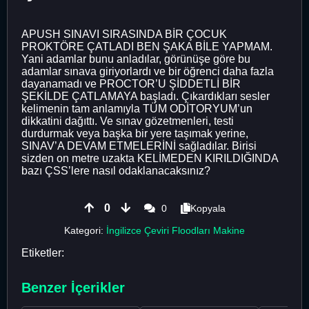
APUSH SINAVI SIRASINDA BİR ÇOCUK
PROKTÖRE ÇATLADI BEN ŞAKA BİLE YAPMAM.
Yani adamlar bunu anladılar, görünüşe göre bu
adamlar sınava giriyorlardı ve bir öğrenci daha fazla
dayanamadı ve PROCTOR’U ŞİDDETLİ BİR
ŞEKİLDE ÇATLAMAYA başladı. Çıkardıkları sesler
kelimenin tam anlamıyla TÜM ODİTORYUM’un
dikkatini dağıttı. Ve sınav gözetmenleri, testi
durdurmak veya başka bir yere taşımak yerine,
SINAV’A DEVAM ETMELERİNİ sağladılar. Birisi
sizden on metre uzakta KELİMEDEN KIRILDIĞINDA
bazı ÇSS’lere nasıl odaklanacaksınız?
0
0
Kopyala
Kategori:
İngilizce Çeviri Floodları Makine
Etiketler:
Benzer İçerikler