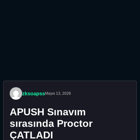
zksoapss
Mayıs 13, 2026
APUSH Sınavım
sırasında Proctor
ÇATLADI