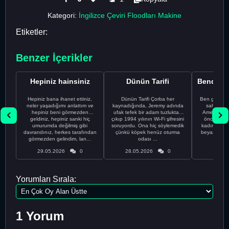
Kategori:
İngilizce Çeviri Floodları Makine
Etiketler:
Benzer İçerikler
Hepiniz hainsiniz
Dünün Tarifi
Hepiniz bana ihanet ettiniz,
Dünün Tarifi Çorba her
Ben gururl
neler yaşadığımı anlattım ve
kaynadığında, Jeremy adında
sahip %10
hepiniz beni görmezden
ufak tefek bir adam tuzluktan
Amerikalıyı
geldiniz, hepiniz sanki hiç
çıkıp 1994 yılının Wi-Fi şifresini
önce ünive
umurumda değilmiş gibi
soruyordu. Ona hiç söylemedik
kadınla ta
davrandınız, herkes tarafından
çünkü köpek henüz oturma
beyaz olduğu
görmezden gelindim, lan...
odası ...
bir
29.05.2026
0
28.05.2026
0
28.05
Yorumları Sırala:
1 Yorum