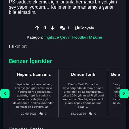
PS sadece eklemek için, onunla herhangi bir yetişkin
şey yapmıyordum… Kelimenin tam anlamıyla şansı
bile almadım.
0
1
Kopyala
Kategori:
İngilizce Çeviri Floodları Makine
Etiketler:
Benzer İçerikler
Hepiniz hainsiniz
Dünün Tarifi
Hepiniz bana ihanet ettiniz,
Dünün Tarifi Çorba her
Ben gururl
neler yaşadığımı anlattım ve
kaynadığında, Jeremy adında
sahip %10
hepiniz beni görmezden
ufak tefek bir adam tuzluktan
Amerikalıyı
geldiniz, hepiniz sanki hiç
çıkıp 1994 yılının Wi-Fi şifresini
önce ünive
umurumda değilmiş gibi
soruyordu. Ona hiç söylemedik
kadınla ta
davrandınız, herkes tarafından
çünkü köpek henüz oturma
beyaz olduğu
görmezden gelindim, lan...
odası ...
bir
29.05.2026
0
28.05.2026
0
28.05