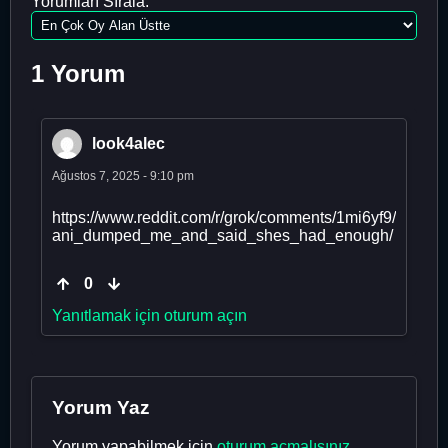
Yorumları Sırala:
1 Yorum
look4alec
Ağustos 7, 2025 - 9:10 pm
https://www.reddit.com/r/grok/comments/1mi6yf9/
ani_dumped_me_and_said_shes_had_enough/
0
Yanıtlamak için oturum açın
Yorum Yaz
Yorum yapabilmek için
oturum açmalısınız
.