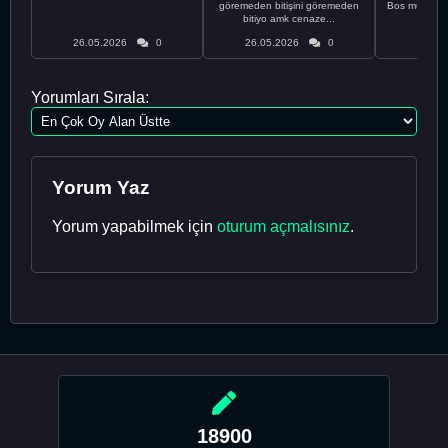
göremeden bitişini göremeden
Bos muhabbe
bitiyo amk cenaze...
an
26.05.2026
0
26.05.2026
0
26.05
Yorumları Sırala:
Yorum Yaz
Yorum yapabilmek için
oturum açmalısınız
.
18900