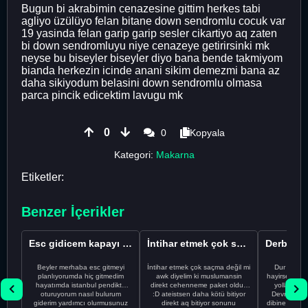
Bugun bi akrabimin cenazesine gittim herkes tabi
agliyo üzülüyo felan bitane down sendromlu cocuk var
19 yasinda felan garip garip sesler cikartiyo aq zaten
bi down sendromluyu niye cenazeye getirirsinki mk
neyse bu biseyler biseyler diyo bana bende takmiyom
bianda herkezin icinde anani sikim demezmi bana az
daha sikiyodum belasini down sendromlu olmasa
parca pincik edicektim lavugu mk
0
0
Kopyala
Kategori:
Makarna
Etiketler:
Benzer İçerikler
Esc gidicem kapayı koydum
İntihar etmek çok saçma değil mi
Beyler merhaba esc gitmeyi
İntihar etmek çok saçma değil mi
Dur Oğlum
planlıyorumda hiç gitmedim
awk diyelim ki muslumansin
hayirsever bi
hayatımda istanbul pendikte
direkt cehenneme paket oldun
yolla deme
oturuyorum nasıl bulurum
:D ateistsen daha kötü bitiyor
Devrim abi a
giderim yardımcı olurmusunuz
direkt aq bitiyor sonunu
dibine vurdu