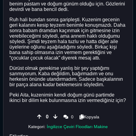
benim pastam ve doğum günüm olduğu için. Gözlerini
devirdi ve bana bencil dedi.
Ruh hali bundan sonra garipleşti. Kuzenim gecenin
geri kalanını kesip teyzem benimle konuşmazdı. Daha
sonra babam dramdan kaçınmak için gitmesine izin
verebileceğimi söyledi, ama annem haklı olduğumu
söyledi. Şimdi teyzem hala tuzlu ve hatta diğer aile
üyelerine oğlunu aşağıladığımı söyledi. Birkaç kişi
bana sahip olmasına izin vermem gerektiğini ve
“çocuklar çocuk olacak” diyerek mesaj attı.
Dürüst olmak gerekirse yanlış bir şey yaptığımı
sanmıyorum. Kaba değildim, bağırmadım ve onu
herkesin önünde utandırmadım. Sadece başkalarının
bir parça alana kadar beklemesini söyledim.
Peki Aita, kuzenimin kendi doğum günü partimde
ikinci bir dilim kek bulunmasına izin vermediğiniz için?
0
0
Kopyala
Kategori:
İngilizce Çeviri Floodları Makine