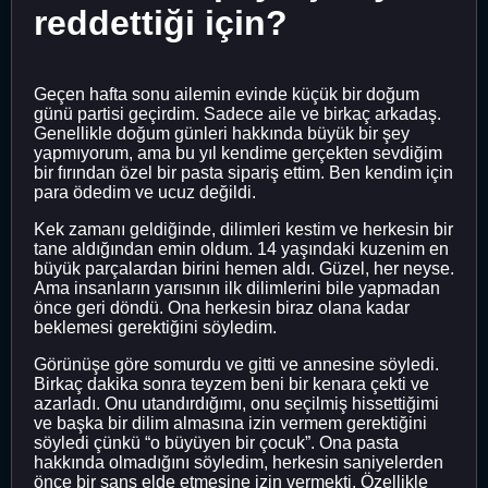
reddettiği için?
Geçen hafta sonu ailemin evinde küçük bir doğum
günü partisi geçirdim. Sadece aile ve birkaç arkadaş.
Genellikle doğum günleri hakkında büyük bir şey
yapmıyorum, ama bu yıl kendime gerçekten sevdiğim
bir fırından özel bir pasta sipariş ettim. Ben kendim için
para ödedim ve ucuz değildi.
Kek zamanı geldiğinde, dilimleri kestim ve herkesin bir
tane aldığından emin oldum. 14 yaşındaki kuzenim en
büyük parçalardan birini hemen aldı. Güzel, her neyse.
Ama insanların yarısının ilk dilimlerini bile yapmadan
önce geri döndü. Ona herkesin biraz olana kadar
beklemesi gerektiğini söyledim.
Görünüşe göre somurdu ve gitti ve annesine söyledi.
Birkaç dakika sonra teyzem beni bir kenara çekti ve
azarladı. Onu utandırdığımı, onu seçilmiş hissettiğimi
ve başka bir dilim almasına izin vermem gerektiğini
söyledi çünkü “o büyüyen bir çocuk”. Ona pasta
hakkında olmadığını söyledim, herkesin saniyelerden
önce bir şans elde etmesine izin vermekti. Özellikle