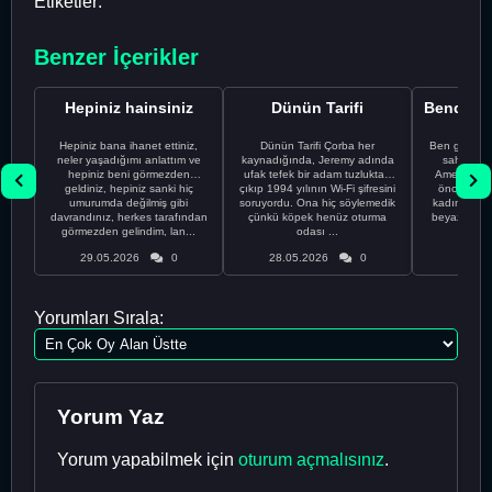
Etiketler:
Benzer İçerikler
Hepiniz hainsiniz
Dünün Tarifi
Hepiniz bana ihanet ettiniz,
Dünün Tarifi Çorba her
Ben gururl
neler yaşadığımı anlattım ve
kaynadığında, Jeremy adında
sahip %10
hepiniz beni görmezden
ufak tefek bir adam tuzluktan
Amerikalıyı
geldiniz, hepiniz sanki hiç
çıkıp 1994 yılının Wi-Fi şifresini
önce ünive
umurumda değilmiş gibi
soruyordu. Ona hiç söylemedik
kadınla ta
davrandınız, herkes tarafından
çünkü köpek henüz oturma
beyaz olduğu
görmezden gelindim, lan...
odası ...
bir
29.05.2026
0
28.05.2026
0
28.05
Yorumları Sırala:
Yorum Yaz
Yorum yapabilmek için
oturum açmalısınız
.