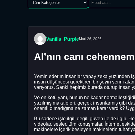
Vanilla_Purple
Mart 26, 2026
AI’nın canı cehennem
Yemin ederim insanlar yapay zeka yüzünden işler
insan düşüncesi gerektiren bir şeyin yerini alan 
varıyoruz. Sanki hepimiz burada oturup insan yar
Ve en kötü yanı, bunun ne kadar normalleştiğidi
yazılmış makaleleri, gerçek insanlarmış gibi dav
önemli olmadığına ne zaman karar verdik? Uyg
Bu sadece işle ilgili değil, güven ile de ilgili.
videolar, sesler, tüm konuşmalar. İnternet eskide
makinelere içerik besleyen makinelerin tuhaf y