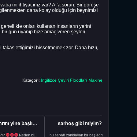
vaba mı ihtiyacınız var? AI’a sorun. Bir görüşe
 ilgilenmekten daha kolay olduğu için beynimizi
enellikle onları kullanan insanların yerini
a ki bir gün uyanıp bize amaç veren şeyleri
yi takas ettiğimizi hissetmemek zor. Daha hızlı,
Kategori:
İngilizce Çeviri Floodları Makine
Aman Tanrım yine başlıyoruz..
sarhoş gibi miyim?
?!?
Neden bu
bu sabah zonklayan bir baş ağrısıyla
NSFW sana