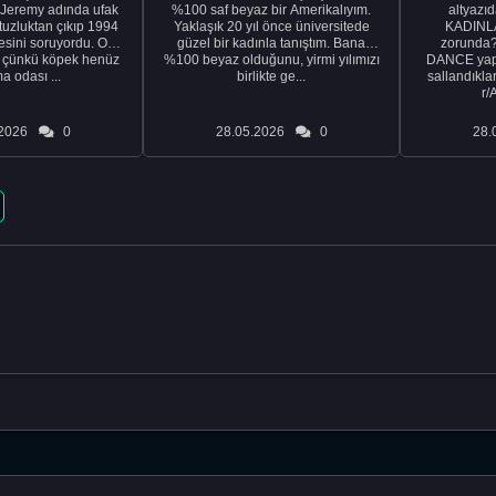
 Jeremy adında ufak
%100 saf beyaz bir Amerikalıyım.
altyazıd
tuzluktan çıkıp 1994
Yaklaşık 20 yıl önce üniversitede
KADINLA
fresini soruyordu. Ona
güzel bir kadınla tanıştım. Bana
zorunda
k çünkü köpek henüz
%100 beyaz olduğunu, yirmi yılımızı
DANCE yapa
a odası ...
birlikte ge...
sallandıklar
r/
2026
0
28.05.2026
0
28.