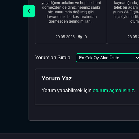
yaşadığımı anlattım ve hepiniz beni
kaynadığında,
görmezden geldiniz, hepiniz sanki
tefek bir adam 
hiç umurumda değilmiş gibi
yılının Wi-Fi şi
davrandınız, herkes tarafından
hiç söylemedi
görmezden gelindim, lan...
oturm
29.05.2026
0
28.05.
Yorumları Sırala:
Yorum Yaz
Yorum yapabilmek için
oturum açmalısınız
.