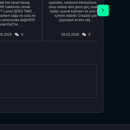
aki her lanet mesaj
uyandım. nedenini bilmiyorum, tek
görmek istemi
R hakkında olmak
olası sebep dün gece geç saatlere
acıyorum 
?? Lanet ZERO TWO
kadar uyanık kalmam ve yine içki
bile 
rken sağa mı sola mı
içmem olabilir. O kadar çok
temi
ı umurumda değil!!!!!!!!
içiyordum ki kim old...
düşünc
AnarchyChe...
05.2026
0
28.05.2026
0