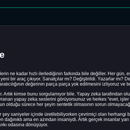
e
in ne kadar hızlı ilerlediğinin farkında bile değiller. Her gün,
yeni bir araç çıkıyor. Sanatçılar mı? Değiştirildi. Yazarlar mı? 
atıcılığının değerinin parça parça yok edilmesini izliyoruz ve bu
r. Artık kimse bunu sorgulamıyor bile. Yapay zeka tarafından olu
ranan yapay zeka seslerini görüyorsunuz ve herkes “evet, işler ar
un olduğu sürece her şeyin sentetik olmasının sorun olmayacağ
 Her şey saniyeler içinde üretilebiliyorken çevrimiçi olan herhang
n dağınıktı ama en azından insaniydi. Artık gerçek insanlar yarı 
ankı odasına dönüşüyor.