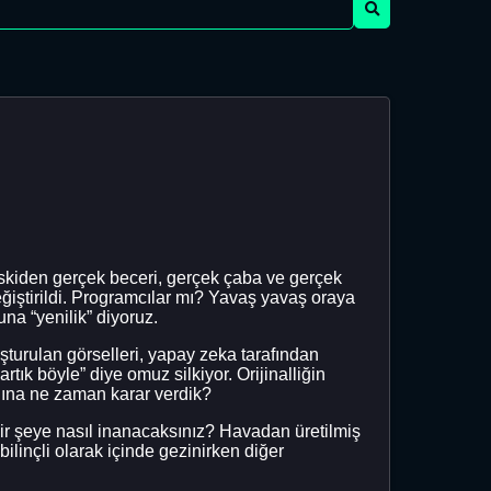
 eskiden gerçek beceri, gerçek çaba ve gerçek
Değiştirildi. Programcılar mı? Yavaş yavaş oraya
na “yenilik” diyoruz.
şturulan görselleri, yapay zeka tarafından
tık böyle” diye omuz silkiyor. Orijinalliğin
ına ne zaman karar verdik?
i bir şeye nasıl inanacaksınız? Havadan üretilmiş
bilinçli olarak içinde gezinirken diğer