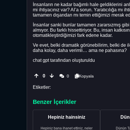
İnsanların ne kadar bağımlı hale geldiklerini an
mi ihtiyacınız var? AI’a sorun. Yaratıcılığa mı 
tamamen dışarıdan mı temin ettiğimizi merak e
İnsanlar sanki bunlar tamamen zararsızmış gibi d
almıyor. Bu farklı hissettiriyor. Bu, insan katkıs
otomatikleştirdiğimizi fark edene kadar.
Ve evet, belki dramatik görünebilirim, belki de i
daha kolay, daha verimli… ama ne pahasına?
chat gpt tarafından oluşturuldu
0
0
Kopyala
Etiketler:
Benzer İçerikler
Hepiniz hainsiniz
Dünü
Hepiniz bana ihanet ettiniz, neler
Dünün Tarifi Ço