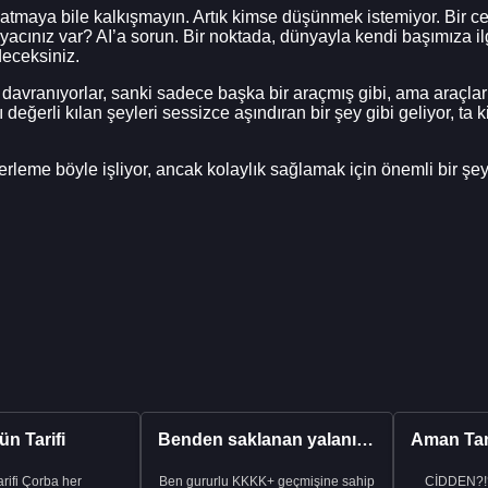
latmaya bile kalkışmayın. Artık kimse düşünmek istemiyor. Bir ce
ihtiyacınız var? AI’a sorun. Bir noktada, dünyayla kendi başımıza
deceksiniz.
avranıyorlar, sanki sadece başka bir araçmış gibi, ama araçlar g
ını değerli kılan şeyleri sessizce aşındıran bir şey gibi geliyor, t
lerleme böyle işliyor, ancak kolaylık sağlamak için önemli bir şe
n Tarifi
Benden saklanan yalanı ortaya çıkardıktan sonra eşimden...
rba her
Ben gururlu KKKK+ geçmişine sahip
CİDDEN?!