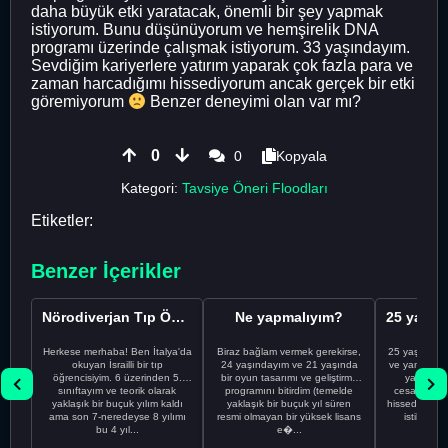
daha büyük etki yaratacak, önemli bir şey yapmak
istiyorum. Bunu düşünüyorum ve hemşirelik DNA
programı üzerinde çalışmak istiyorum. 33 yaşındayım.
Sevdiğim kariyerlere yatırım yaparak çok fazla para ve
zaman harcadığımı hissediyorum ancak gerçek bir etki
göremiyorum
Benzer deneyimi olan var mı?
0
0
Kopyala
Kategori:
Tavsiye Öneri Floodları
Etiketler:
Benzer İçerikler
Nörodiverjan Tıp Öğrencisi Yeni Bir Yol Arıyor
Ne yapmalıyım?
Herkese merhaba! Ben İtalya'da
Biraz bağlam vermek gerekirse,
25 yaşındayı
okuyan İsrailli bir tıp
24 yaşındayım ve 21 yaşında
ve yanlış kar
öğrencisiyim. 6 üzerinden 5.
bir oyun tasarımı ve geliştirme
yapmadı
sınıftayım ve teorik olarak
programını bitirdim (temelde
cesaretimin 
yaklaşık bir buçuk yılım kaldı
yaklaşık bir buçuk yıl süren
hissediyorum.
ama son 7-neredeyse 8 yılımı
resmi olmayan bir yüksek lisans
istikrarsız
bu 4 yıl...
e�...