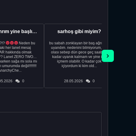
Aman Tanrım yine başlıyoruz..
sarhoş gibi miyim?
?!?
Neden bu
bu sabah zonklayan bir baş ağrısıyla
NSFW sana
aki her lanet mesaj
uyandım. nedenini bilmiyorum, tek
görmek istemi
R hakkında olmak
olası sebep dün gece geç saatlere
acıyorum 
?? Lanet ZERO TWO
kadar uyanık kalmam ve yine içki
bile 
rken sağa mı sola mı
içmem olabilir. O kadar çok
temi
ı umurumda değil!!!!!!!!
içiyordum ki kim old...
düşünc
AnarchyChe...
05.2026
0
28.05.2026
0