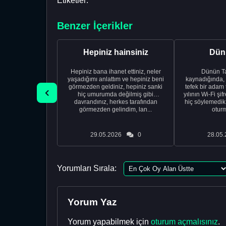
Etiketler:
Benzer İçerikler
Hepiniz hainsiniz
Dünü
Hepiniz bana ihanet ettiniz, neler
Dünün Tarifi Ço
yaşadığımı anlattım ve hepiniz beni
kaynadığında,
görmezden geldiniz, hepiniz sanki
tefek bir adam 
hiç umurumda değilmiş gibi
yılının Wi-Fi şi
davrandınız, herkes tarafından
hiç söylemedi
görmezden gelindim, lan...
oturm
29.05.2026
0
28.05.
Yorumları Sırala:
Yorum Yaz
Yorum yapabilmek için
oturum açmalısınız
.