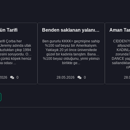
n Tarifi
Benden saklanan yalanı ortaya çıkardıktan sonra eşimden...
rba her
Ben gururlu KKKK+ geçmişine sahip
CİDDEN?!
 Jeremy adında ufak
%100 saf beyaz bir Amerikalıyım.
altyazıd
tuzluktan çıkıp 1994
Yaklaşık 20 yıl önce üniversitede
KADINLA
fresini soruyordu. Ona
güzel bir kadınla tanıştım. Bana
zorunda
k çünkü köpek henüz
%100 beyaz olduğunu, yirmi yılımızı
DANCE yapa
a odası ...
birlikte ge...
sallandıklar
r/
2026
0
28.05.2026
0
28.