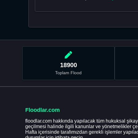
18900
Toplam Flood
Floodlar.com
floodlar.com hakkında yapılacak tüm hukuksal şikaye
geçilmesi halinde ilgili kanunlar ve yönetmelikler ç
Hafta içerisinde tarafımızdan gerekli işlemler yapılac
durumlar için irtibata geçin.