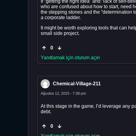
If “getting the right idea” and “lack of self-b
who are confused about how to start, need he
the stepping stones and the “determination t
a corporate ladder.
It might be worth exploring tools that can he
small side project.
0
Yanıtlamak için oturum açın
Chemical-Village-211
Ağustos 12, 2025 - 7:38 pm
At this stage in the game, I’d leverage any 
debt.
0
Yanıtlamak için oturum açın