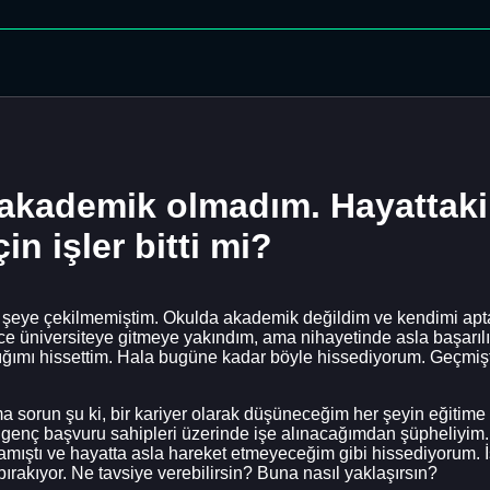
 akademik olmadım. Hayattaki
n işler bitti mi?
bir şeye çekilmemiştim. Okulda akademik değildim ve kendimi apt
r önce üniversiteye gitmeye yakındım, ama nihayetinde asla ba
adığımı hissettim. Hala bugüne kadar böyle hissediyorum. Geçmiş
ma sorun şu ki, bir kariyer olarak düşüneceğim her şeyin eğitime 
 genç başvuru sahipleri üzerinde işe alınacağımdan şüpheliyim
lmamıştı ve hayatta asla hareket etmeyeceğim gibi hissediyorum. İ
ırakıyor. Ne tavsiye verebilirsin? Buna nasıl yaklaşırsın?