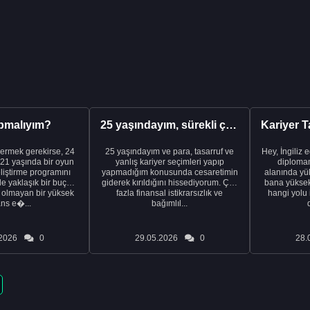
pmalıyım?
25 yaşındayım, sürekli çalışıyorum ve hâlâ maddi a...
ermek gerekirse, 24
25 yaşındayım ve para, tasarruf ve
Hey, İngiliz 
21 yaşında bir oyun
yanlış kariyer seçimleri yapıp
diplomam
liştirme programını
yapmadığım konusunda cesaretimin
alanında yük
de yaklaşık bir buçuk
giderek kırıldığını hissediyorum. Çok
bana yüksek 
i olmayan bir yüksek
fazla finansal istikrarsızlık ve
hangi yolu 
ans e�...
bağımlıl...
2026
0
29.05.2026
0
28.