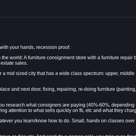
with your hands, recession proof.
n the world: A furniture consignment store with a furniture repa
 estate sales.
a mid sized city that has a wide class spectrum: upper, middle 
ace and next door, fixing, repairing, re-doing furniture (painting,
. You research what consigners are paying (40%-60%, depending 
ng attention to what sells quickly on fb, etc and what they char
r, whatever you learn/know how to do. Small, hands on classes ov