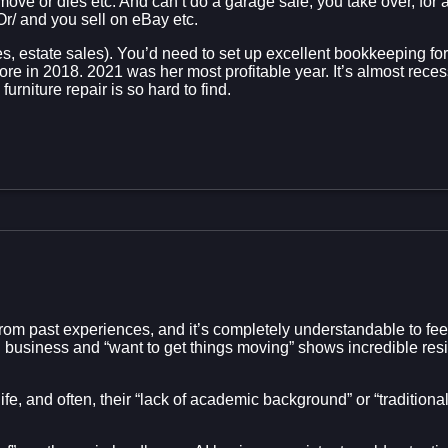
e or dies etc. And can’t do a garage sale, you take over, for a 
Or/ and you sell on eBay etc.
es, estate sales). You’d need to set up excellent bookkeeping f
 in 2018. 2021 was her most profitable year. It’s almost rece
urniture repair is so hard to find.
ht from past experiences, and it’s completely understandable to 
wn business and “want to get things moving” shows incredible res
ife, and often, their “lack of academic background” or “traditiona