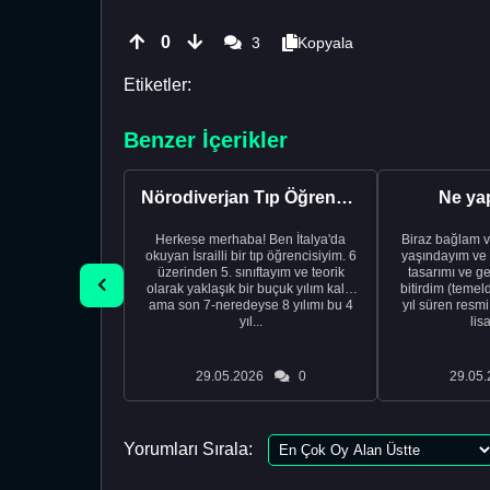
0
3
Kopyala
Etiketler:
Benzer İçerikler
Nörodiverjan Tıp Öğrencisi Yeni Bir Yol Arıyor
Ne ya
Herkese merhaba! Ben İtalya'da
Biraz bağlam v
okuyan İsrailli bir tıp öğrencisiyim. 6
yaşındayım ve 
üzerinden 5. sınıftayım ve teorik
tasarımı ve ge
olarak yaklaşık bir buçuk yılım kaldı
bitirdim (temel
ama son 7-neredeyse 8 yılımı bu 4
yıl süren resm
yıl...
lis
29.05.2026
0
29.05.
Yorumları Sırala: