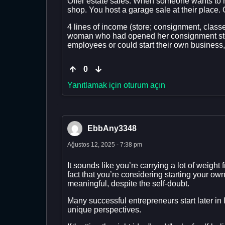
Offer estate sales. When someone wants to mov
shop. You host a garage sale at their place. 
4 lines of income (store; consignment, class
woman who had opened her consignment store
employees or could start their own business, f
0
Yanıtlamak için oturum açın
EbbAny3348
Ağustos 12, 2025 - 7:38 pm
It sounds like you’re carrying a lot of weig
fact that you’re considering starting your o
meaningful, despite the self-doubt.
Many successful entrepreneurs start later in l
unique perspectives.