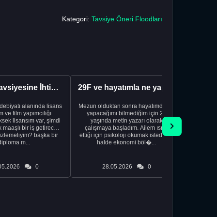
Kategori:
Tavsiye Öneri Floodları
Kariyer Tavsiyesine İhtiyacınız Var
29F ve hayatımla ne yapacağımı bilmiyorum
edebiyatı alanında lisans
Mezun olduktan sonra hayatımda ne
Yeni bir
 ve film yapımcılığı
yapacağımı bilmediğim için 20
vardiya. 
sek lisansım var, şimdi
yaşında metin yazarı olarak
Hs'den
maaşlı bir iş getirecek
çalışmaya başladım. Ailem ısrar
taşınd
izlemeliyim? başka bir
ettiği için psikoloji okumak istediğim
zamanlar
diploma m...
halde ekonomi böl�...
otel
05.2026
0
28.05.2026
0