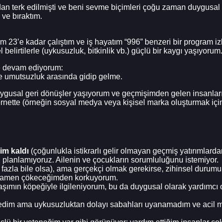
n terk edilmişti ve beni sevme biçimleri çoğu zaman duygusal zara
ve bıraktım.
3’e kadar çalıştım ve iş hayatım “996” benzeri bir program izl
elirtilerle (uykusuzluk, bitkinlik vb.) güçlü bir kaygı yaşıyorum
ye devam ediyorum:
 umutsuzluk arasında gidip gelme.
duygusal geri dönüşler yaşıyorum ve geçmişimden gelen insanla
nette (örneğin sosyal medya veya kişisel marka oluşturmak içi
mim kaldı
(çoğunlukla istikrarlı gelir olmayan geçmiş yatırımlarda
i planlamıyoruz. Ailenin ve çocukların sorumluluğunu istemiyor.
 fazla bile olsa), ama gerçekçi olmak gerekirse, zihinsel durum
 tamamen çökeceğimden korkuyorum.
daşımın köpeğiyle ilgileniyorum, bu da duygusal olarak yardımc
edim ama uykusuzluktan dolayı sabahları uyanamadım ve acil me