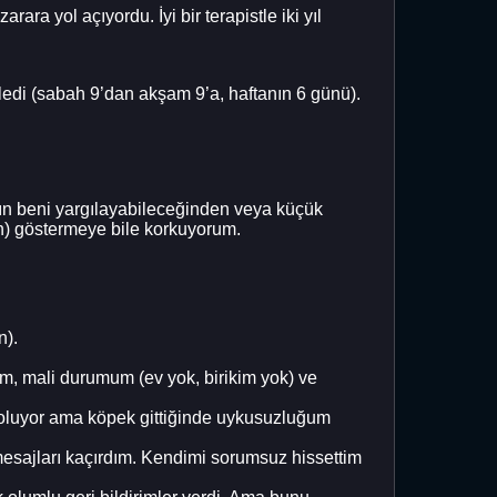
ra yol açıyordu. İyi bir terapistle iki yıl
edi (sabah 9’dan akşam 9’a, haftanın 6 günü).
.
rın beni yargılayabileceğinden veya küçük
n) göstermeye bile korkuyorum.
n).
um, mali durumum (ev yok, birikim yok) ve
ı oluyor ama köpek gittiğinde uykusuzluğum
sajları kaçırdım. Kendimi sorumsuz hissettim