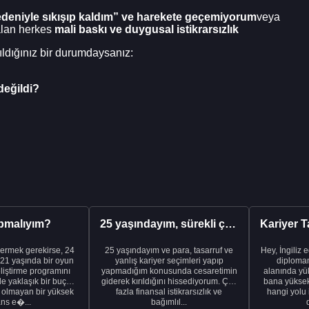
deniyle sıkışıp kaldım” ve harekete geçemiyorum
veya
alan herkes
mali baskı ve duygusal istikrarsızlık
kıldığınız bir durumdaysanız:
değildi?
pmalıyım?
25 yaşındayım, sürekli çalışıyorum ve hâlâ maddi a...
ermek gerekirse, 24
25 yaşındayım ve para, tasarruf ve
Hey, İngiliz 
21 yaşında bir oyun
yanlış kariyer seçimleri yapıp
diplomam
liştirme programını
yapmadığım konusunda cesaretimin
alanında yük
de yaklaşık bir buçuk
giderek kırıldığını hissediyorum. Çok
bana yüksek 
i olmayan bir yüksek
fazla finansal istikrarsızlık ve
hangi yolu 
ans e�...
bağımlıl...