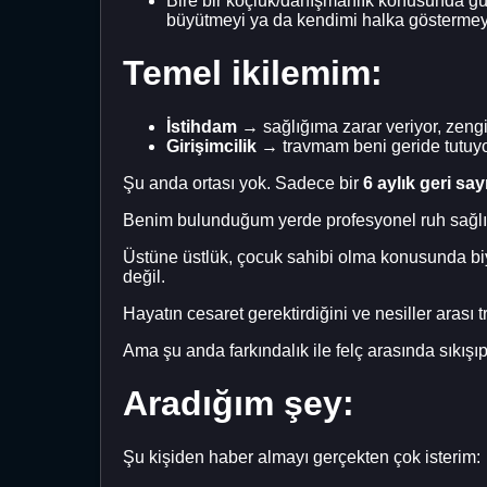
Bire bir koçluk/danışmanlık konusunda güç
büyütmeyi ya da kendimi halka gösterme
Temel ikilemim:
İstihdam
→ sağlığıma zarar veriyor, zengin
Girişimcilik
→ travmam beni geride tutuyor
Şu anda ortası yok. Sadece bir
6 aylık geri sa
Benim bulunduğum yerde profesyonel ruh sağlığı 
Üstüne üstlük, çocuk sahibi olma konusunda bi
değil.
Hayatın cesaret gerektirdiğini ve nesiller arası 
Ama şu anda farkındalık ile felç arasında sıkışı
Aradığım şey:
Şu kişiden haber almayı gerçekten çok isterim: