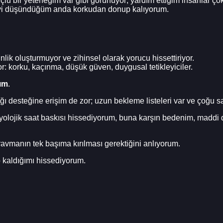
lü bir yeteneğim var gibi görünüyor; yardım ettiğim insanlar çok
yi düşündüğüm anda korkudan donup kalıyorum.
lik oluşturmuyor ve zihinsel olarak yorucu hissettiriyor.
: korku, kaçınma, düşük güven, duygusal tetikleyiciler.
yım
.
desteğine erişim de zor; uzun bekleme listeleri var ve çoğu sağ
yolojik saat baskısı hissediyorum, buna karşın bedenim, madd
travmanın tek başıma kırılması gerektiğini anlıyorum.
p kaldığımı hissediyorum.