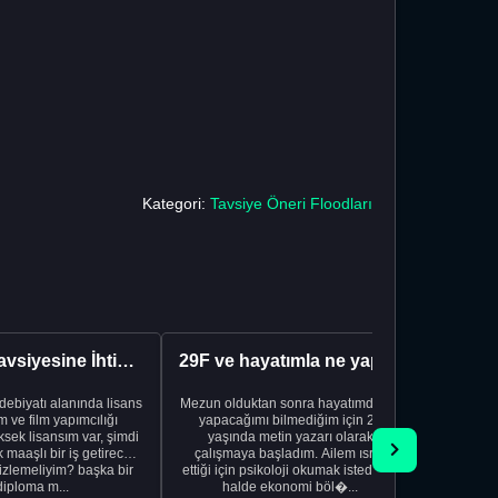
Kategori:
Tavsiye Öneri Floodları
Kariyer Tavsiyesine İhtiyacınız Var
29F ve hayatımla ne yapacağımı bilmiyorum
edebiyatı alanında lisans
Mezun olduktan sonra hayatımda ne
Yeni bir
 ve film yapımcılığı
yapacağımı bilmediğim için 20
vardiya. 
sek lisansım var, şimdi
yaşında metin yazarı olarak
Hs'den
maaşlı bir iş getirecek
çalışmaya başladım. Ailem ısrar
taşınd
izlemeliyim? başka bir
ettiği için psikoloji okumak istediğim
zamanlar
diploma m...
halde ekonomi böl�...
otel