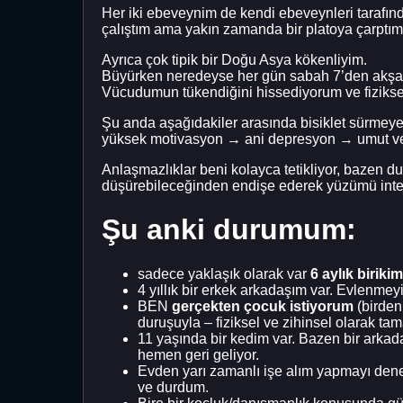
Her iki ebeveynim de kendi ebeveynleri tarafında
çalıştım ama yakın zamanda bir platoya çarptım 
Ayrıca çok tipik bir Doğu Asya kökenliyim.
Büyürken neredeyse her gün sabah 7’den akşam 2
Vücudumun tükendiğini hissediyorum ve fiziksel b
Şu anda aşağıdakiler arasında bisiklet sürme
yüksek motivasyon → ani depresyon → umut ve
Anlaşmazlıklar beni kolayca tetikliyor, bazen 
düşürebileceğinden endişe ederek yüzümü inter
Şu anki durumum:
sadece yaklaşık olarak var
6 aylık biriki
4 yıllık bir erkek arkadaşım var. Evlenmey
BEN
gerçekten çocuk istiyorum
(birden
duruşuyla – fiziksel ve zihinsel olarak
11 yaşında bir kedim var. Bazen bir arka
hemen geri geliyor.
Evden yarı zamanlı işe alım yapmayı den
ve durdum.