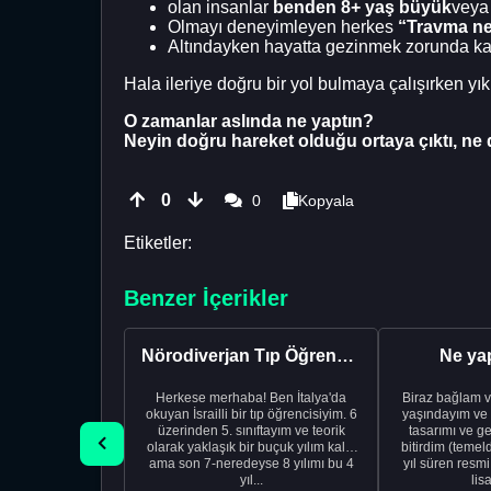
olan insanlar
benden 8+ yaş büyük
veya
Olmayı deneyimleyen herkes
“Travma ne
Altındayken hayatta gezinmek zorunda k
Hala ileriye doğru bir yol bulmaya çalışırken yı
O zamanlar aslında ne yaptın?
Neyin doğru hareket olduğu ortaya çıktı, ne 
0
0
Kopyala
Etiketler:
Benzer İçerikler
Nörodiverjan Tıp Öğrencisi Yeni Bir Yol Arıyor
Ne ya
Herkese merhaba! Ben İtalya'da
Biraz bağlam v
okuyan İsrailli bir tıp öğrencisiyim. 6
yaşındayım ve 
üzerinden 5. sınıftayım ve teorik
tasarımı ve ge
olarak yaklaşık bir buçuk yılım kaldı
bitirdim (temel
ama son 7-neredeyse 8 yılımı bu 4
yıl süren resm
yıl...
lis