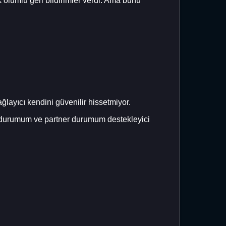
 olumlu geri bildirimler verdi. Ama bunu
layıcı kendini güvenilir hissetmiyor.
i durumum ve partner durumum destekleyici