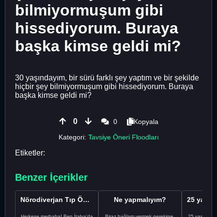
bilmiyormuşum gibi
hissediyorum. Buraya
başka kimse geldi mi?
30 yaşındayım, bir sürü farklı şey yaptım ve bir şekilde
hiçbir şey bilmiyormuşum gibi hissediyorum. Buraya
başka kimse geldi mi?
0
0
Kopyala
Kategori:
Tavsiye Öneri Floodları
Etiketler:
Benzer İçerikler
Nörodiverjan Tıp Öğrencisi Yeni Bir Yol Arıyor
Ne yapmalıyım?
Herkese merhaba! Ben İtalya'da
Biraz bağlam vermek gerekirse,
25 yaşındayı