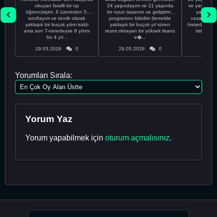
okuyan İsrailli bir tıp
24 yaşındayım ve 21 yaşında
ve yanlış kar
öğrencisiyim. 6 üzerinden 5.
bir oyun tasarımı ve geliştirme
yapmadı
sınıftayım ve teorik olarak
programını bitirdim (temelde
cesaretimin 
yaklaşık bir buçuk yılım kaldı
yaklaşık bir buçuk yıl süren
hissediyorum.
ama son 7-neredeyse 8 yılımı
resmi olmayan bir yüksek lisans
istikrarsız
bu 4 yıl...
e�...
29.05.2026
0
29.05.2026
0
29.05
Yorumları Sırala:
Yorum Yaz
Yorum yapabilmek için
oturum açmalısınız
.