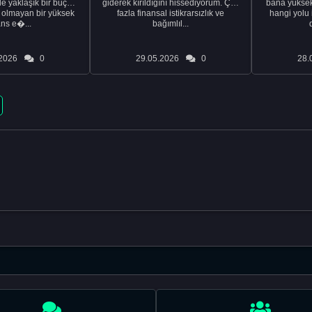
de yaklaşık bir buçuk
giderek kırıldığını hissediyorum. Çok
bana yüksek 
i olmayan bir yüksek
fazla finansal istikrarsızlık ve
hangi yolu 
ans e�...
bağımlıl...
2026
0
29.05.2026
0
28.