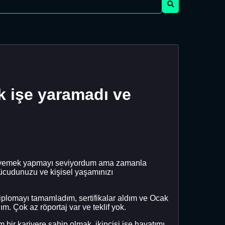
k işe yaramadı ve
çta yemek yapmayı seviyordum ama zamanla
vücudunuzu ve kişisel yaşamınızı
Diplomayı tamamladım, sertifikalar aldım ve Ocak
 Çok az röportaj var ve teklif yok.
m bir kariyere sahip olmak, ikincisi ise hayatımı