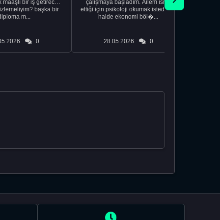
maaşlı bir iş getirecek
çalışmaya başladım. Ailem ısrar
taşınd
izlemeliyim? başka bir
ettiği için psikoloji okumak istediğim
zamanlar
diploma m...
halde ekonomi böl�...
otel
05.2026
0
28.05.2026
0