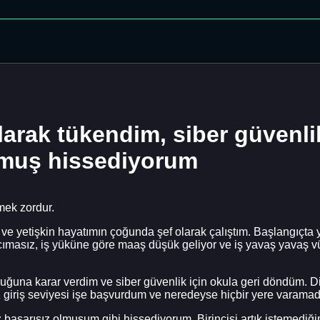
larak tükendim, siber güvenli
lmuş hissediyorum
mek zordur.
 ve yetişkin hayatımın çoğunda şef olarak çalıştım. Başlangı
acımasız, iş yüküne göre maaş düşük geliyor ve iş yavaş yavaş 
olduğuna karar verdim ve siber güvenlik için okula geri döndüm. 
iriş seviyesi işe başvurdum ve neredeyse hiçbir yere varamadım.
z başarısız olmuşum gibi hissediyorum. Birincisi artık istemediği