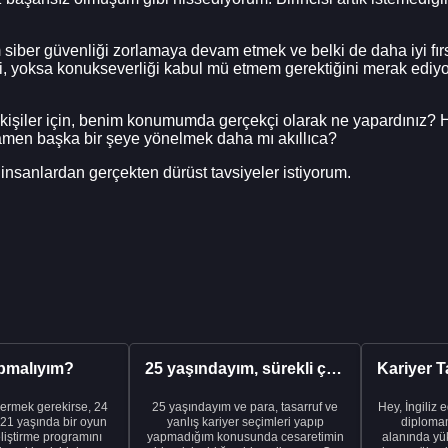
iber güvenliği zorlamaya devam etmek ve belki de daha iyi fırsatl
i, yoksa konukseverliği kabul mü etmem gerektiğini merak ediyo
n kişiler için, benim konumumda gerçekçi olarak ne yapardınız
mamen başka bir şeye yönelmek daha mı akıllıca?
nsanlardan gerçekten dürüst tavsiyeler istiyorum.
pmalıyım?
25 yaşındayım, sürekli çalışıyorum ve hâlâ maddi a...
ermek gerekirse, 24
25 yaşındayım ve para, tasarruf ve
Hey, İngiliz 
21 yaşında bir oyun
yanlış kariyer seçimleri yapıp
diplomam
liştirme programını
yapmadığım konusunda cesaretimin
alanında yük