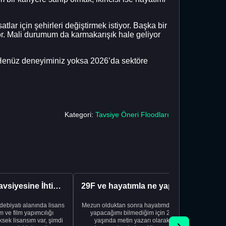
ar için şehirleri değiştirmek istiyor. Başka bir
r. Mali durumum da karmakarışık hale geliyor
? Henüz deneyiminiz yoksa 2026’da sektöre
Kategori:
Tavsiye Öneri Floodları
Kariyer Tavsiyesine İhtiyacınız Var
29F ve hayatımla ne yapacağımı bilmiyorum
edebiyatı alanında lisans
Mezun olduktan sonra hayatımda ne
Yeni bir
 ve film yapımcılığı
yapacağımı bilmediğim için 20
vardiya. 
sek lisansım var, şimdi
yaşında metin yazarı olarak
Hs'den