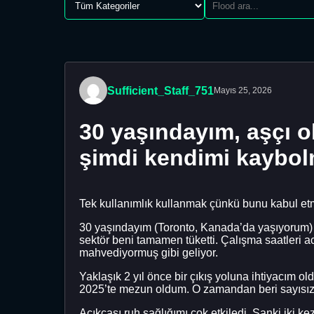
Sufficient_Staff_751
Mayıs 25, 2026
30 yaşındayım, aşçı o
şimdi kendimi kaybo
Tek kullanımlık kullanmak çünkü bunu kabul et
30 yaşındayım (Toronto, Kanada’da yaşıyorum)
sektör beni tamamen tüketti. Çalışma saatleri 
mahvediyormuş gibi geliyor.
Yaklaşık 2 yıl önce bir çıkış yoluna ihtiyacım 
2025’te mezun oldum. O zamandan beri sayısız g
Açıkçası ruh sağlığımı çok etkiledi. Sanki iki ke