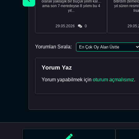
olarak yaklaşık bir buçuk yılım kaldı
bitirdim (temel
ama son 7-neredeyse 8 yılımı bu 4
yıl süren resm
yıl...
lis
29.05.2026
0
29.05.
Yorumları Sırala:
Yorum Yaz
Yorum yapabilmek için
oturum açmalısınız
.