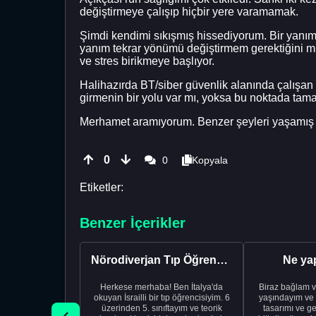
değiştirmeye çalışıp hiçbir yere varamamak.
Şimdi kendimi sıkışmış hissediyorum. Bir yanım s
yanım tekrar yönümü değiştirmem gerektiğini m
ve stres birikmeye başlıyor.
Halihazırda BT/siber güvenlik alanında çalışa
girmenin bir yolu var mı, yoksa bu noktada ta
Merhamet aramıyorum. Benzer şeyleri yaşamış i
0
0
Kopyala
Etiketler:
Benzer İçerikler
Nörodiverjan Tıp Öğrencisi Yeni Bir Yol Arıyor
Ne ya
Herkese merhaba! Ben İtalya'da
Biraz bağlam v
okuyan İsrailli bir tıp öğrencisiyim. 6
yaşındayım ve 
üzerinden 5. sınıftayım ve teorik
tasarımı ve ge