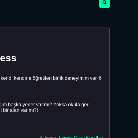
less
 kendi kendine öğretilen birlik deneyimim var. 6
ceğim başka yerler var mı? Yoksa okula geri
 bir alan var mı?)
Kategori:
Tavsiye Öneri Floodları