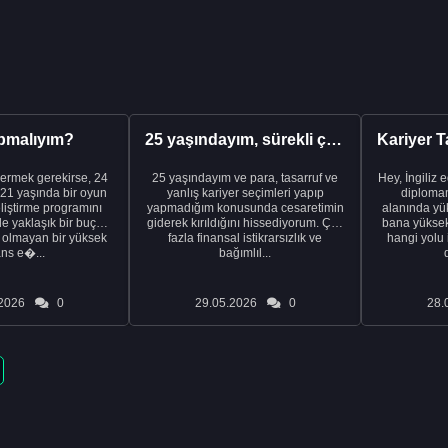
pmalıyım?
25 yaşındayım, sürekli çalışıyorum ve hâlâ maddi a...
ermek gerekirse, 24
25 yaşındayım ve para, tasarruf ve
Hey, İngiliz 
21 yaşında bir oyun
yanlış kariyer seçimleri yapıp
diplomam
liştirme programını
yapmadığım konusunda cesaretimin
alanında yük
de yaklaşık bir buçuk
giderek kırıldığını hissediyorum. Çok
bana yüksek 
i olmayan bir yüksek
fazla finansal istikrarsızlık ve
hangi yolu 
ans e�...
bağımlıl...
2026
0
29.05.2026
0
28.