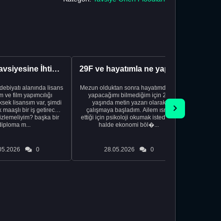
Kariyer Tavsiyesine İhtiyacınız Var
29F ve hayatımla ne yapacağımı bilmiyorum
edebiyatı alanında lisans
Mezun olduktan sonra hayatımda ne
Yeni bir
 ve film yapımcılığı
yapacağımı bilmediğim için 20
vardiya. 
sek lisansım var, şimdi
yaşında metin yazarı olarak
Hs'den
maaşlı bir iş getirecek
çalışmaya başladım. Ailem ısrar
taşınd
izlemeliyim? başka bir
ettiği için psikoloji okumak istediğim
zamanlar
diploma m...
halde ekonomi böl�...
otel
05.2026
0
28.05.2026
0