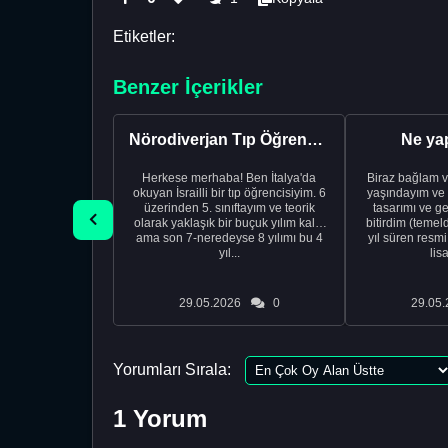
Etiketler:
Benzer İçerikler
Nörodiverjan Tıp Öğrencisi Yeni Bir Yol Arıyor
Ne ya
Herkese merhaba! Ben İtalya'da
Biraz bağlam v
okuyan İsrailli bir tıp öğrencisiyim. 6
yaşındayım ve 
üzerinden 5. sınıftayım ve teorik
tasarımı ve ge
olarak yaklaşık bir buçuk yılım kaldı
bitirdim (temel
ama son 7-neredeyse 8 yılımı bu 4
yıl süren resm
yıl...
lis
29.05.2026
0
29.05.
Yorumları Sırala:
1 Yorum