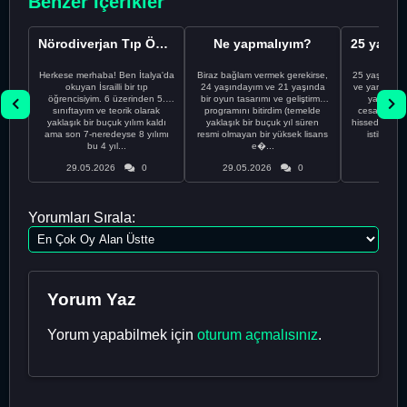
Benzer İçerikler
Nörodiverjan Tıp Öğrencisi Yeni Bir Yol Arıyor
Ne yapmalıyım?
Herkese merhaba! Ben İtalya'da
Biraz bağlam vermek gerekirse,
25 yaşındayı
okuyan İsrailli bir tıp
24 yaşındayım ve 21 yaşında
ve yanlış kar
öğrencisiyim. 6 üzerinden 5.
bir oyun tasarımı ve geliştirme
yapmadı
sınıftayım ve teorik olarak
programını bitirdim (temelde
cesaretimin 
yaklaşık bir buçuk yılım kaldı
yaklaşık bir buçuk yıl süren
hissediyorum.
ama son 7-neredeyse 8 yılımı
resmi olmayan bir yüksek lisans
istikrarsız
bu 4 yıl...
e�...
29.05.2026
0
29.05.2026
0
29.05
Yorumları Sırala:
Yorum Yaz
Yorum yapabilmek için
oturum açmalısınız
.