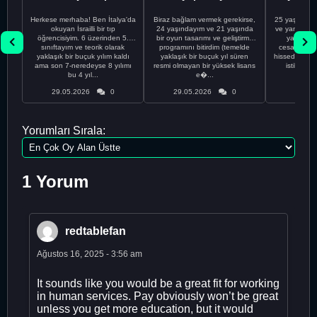
Herkese merhaba! Ben İtalya'da
Biraz bağlam vermek gerekirse,
25 yaşındayı
okuyan İsrailli bir tıp
24 yaşındayım ve 21 yaşında
ve yanlış kar
öğrencisiyim. 6 üzerinden 5.
bir oyun tasarımı ve geliştirme
yapmadı
sınıftayım ve teorik olarak
programını bitirdim (temelde
cesaretimin 
yaklaşık bir buçuk yılım kaldı
yaklaşık bir buçuk yıl süren
hissediyorum.
ama son 7-neredeyse 8 yılımı
resmi olmayan bir yüksek lisans
istikrarsız
bu 4 yıl...
e�...
29.05.2026
0
29.05.2026
0
29.05
Yorumları Sırala:
1 Yorum
redtablefan
Ağustos 16, 2025 - 3:56 am
It sounds like you would be a great fit for working
in human services. Pay obviously won’t be great
unless you get more education, but it would