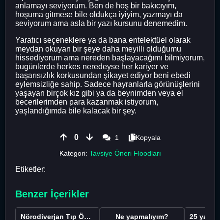
anlamayı seviyorum. Ben de hoş bir bakıcıyım,
hoşuma gitmese bile oldukça iyiyim, yazmayı da
seviyorum ama asla bir yazı kursunu denemedim.
Yaratıcı seçeneklere ya da bana entelektüel olarak
meydan okuyan bir şeye daha meyilli olduğumu
hissediyorum ama nereden başlayacağımı bilmiyorum,
bugünlerde herkes neredeyse her kariyer ve
başarısızlık korkusundan şikayet ediyor beni ebedi
eylemsizliğe sahip. Sadece hayranlarla görünüşlerini
yaşayan birçok kız gibi ya da beynimden veya el
becerilerimden para kazanmak istiyorum,
yaşlandığımda bile kalacak bir şey.
0
1
Kopyala
Kategori:
Tavsiye Öneri Floodları
Etiketler:
Benzer İçerikler
Nörodiverjan Tıp Öğrencisi Yeni Bir Yol Arıyor
Ne yapmalıyım?