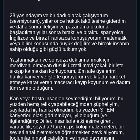
28 yaşındayım ve bir dadı olarak çalışıyorum
(sevmiyorum), yıllar önce hukuk fakültesine giderdim
ve daha sonra iletişim ve pazarlama okuluna
başladıktan yıllar sonra bıraktı ve bıraktı. İspanyolca,
İngilizce ve biraz Fransızca konuşuyorum, matematik
veya bilim konusunda büyük değilim ve birçok insanın
sahip olduğu gibi güçlü tutkum yok.
Yaşlanmaktan ve sonsuza dek tırmanmak için
merdiveni olmayan düşük ücretli mavi yakalı bir işte
sıkışıp kalmaktan korkuyorum, tüm aile üyelerimi
harika kariyer ve işlerle görüyorum ve kıtada hareket
etmeye karar veren maceracı kayıp koyunum ve dadım
tüm sahip olduğum.
Kan veya hasta insanları sevmediğimi biliyorum, bu
yüzden hemşirelik yapabileceğimden şüpheliyim,
sayılarda hiç harika olmadım, bu yüzden STEM
kariyerleri olası görünmüyor, iyi olduğum (ve
ilgilendiğim): Diller, insanlarla etkileşime giren,
yaratıcılık, seyahat/ turizm, psikoloji malzemeleri, bir
şeyleri analiz etmek ve öğrenmekten zevk alıyorum,
toplumların nasıl çalıştığını ve insan davranışını